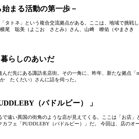
ら始まる活動の第一歩－
、「タトネ」という複合交流拠点がある。ここは、地域で挑戦
の横尾 聡美（よこお さとみ）さん、山﨑 瞭佑（やまさき
祉と暮らしのあいだ
んだ先にある諏訪名店街。その一角に、昨年、新たな拠点「mo
げちか たくだい）さんに話を伺った。
DDLEBY（パドルビー） 」
るで遠い異国の街角のような店が見えてくる。ここは「お店」
フェ「PUDDLEBY（パドルビー）」だ。 今回は、店のオ