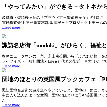
「やってみたい」ができる－タトネか
多摩市・聖蹟桜ヶ丘の「プラウド京王聖蹟桜ヶ丘」の1階に
電鉄株式会社 開発事業本部 聖蹟桜ヶ丘プロジェクトチーム
...read more
諏訪名店街「modoki」がひらく、福
多摩ニュータウンの一角、永山南公園から「ふれあい橋」を進
ライフイズ（一般社団法人Life is）代表の影近 卓大（か
...read more
団地のほとりの英国風ブックカフェ「PU
諏訪団地名店街の遊歩道を歩いていると、団地の一角に、ま
中に入り込んだような空間。団地のほとりに佇む英国風ブックカ
た。
...read more