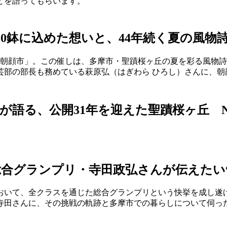
どを語ってもらいます。
80鉢に込めた想いと、44年続く夏の風
せき朝顔市」。この催しは、多摩市・聖蹟桜ヶ丘の夏を彩る風物
芸部の部長も務めている萩原弘（はぎわら ひろし）さんに、朝
が語る、公開31年を迎えた聖蹟桜ヶ丘
会総合グランプリ・寺田政弘さんが伝えた
において、全クラスを通じた総合グランプリという快挙を成し遂げ
た寺田さんに、その挑戦の軌跡と多摩市での暮らしについて伺っ