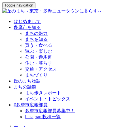
Toggle navigation
はじめまして
多摩市を知る
まちの魅力
まちを知る
買う・食べる
遊ぶ・楽しむ
公園・遊歩道
住む・暮らす
交通・アクセス
まちづくり
丘のまち物語
まちの話題
まち歩きレポート
イベント・トピックス
#多摩市広報部員
多摩市広報部員募集中！
Instagram投稿一覧