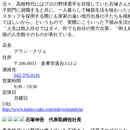
元々、高校時代にはプロの野球選手を目指していた石塚さん
子部門に就職すると共に、一人暮らしで極貧生活を味わった
スタッフを採用する際にも実家の遠い地方出身の子たちを積
てほしいから」というもので、実際にこういった下積み生活
「人生は他人任せではダメ。何でも自分の努力次第」「例え
彼の人生観そのものが表れている。
店名
グラン・クリュ
住所
〒206-0033 多摩市落合3-11-2
連絡先
042-376-0141
営業時間
9:30 – 19:30
定休日
月曜日
URL
http://www.kanto-cake.com/tokyo/grandcru/
石塚伸吾 代表取締役社長