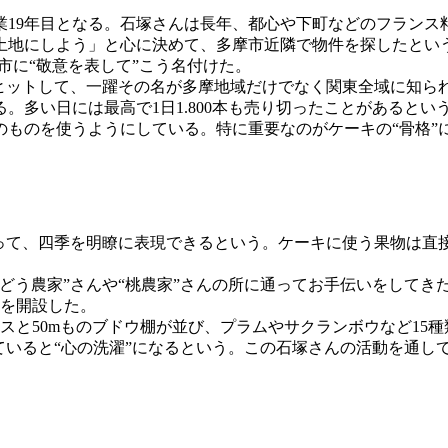
業19年目となる。石塚さんは長年、都心や下町などのフランス
土地にしよう」と心に決めて、多摩市近隣で物件を探したとい
市に“敬意を表して”こう名付けた。
大ヒットして、一躍その名が多摩地域だけでなく関東全域に知ら
多い日には最高で1日1.800本も売り切ったことがあるとい
のものを使うようにしている。特に重要なのがケーキの“骨格”
よって、四季を明瞭に表現できるという。ケーキに使う果物は直
ぶどう農家”さんや“桃農家”さんの所に通ってお手伝いをして
園を開設した。
ハウスと50mものブドウ棚が並び、プラムやサクランボウなど1
ていると“心の洗濯”になるという。この石塚さんの活動を通し