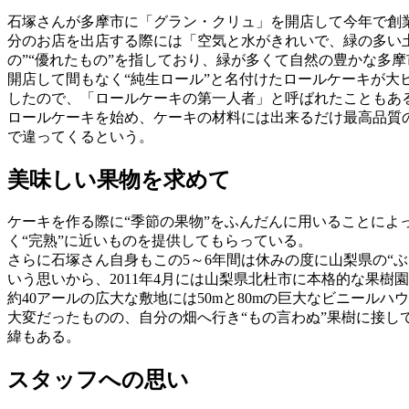
石塚さんが多摩市に「グラン・クリュ」を開店して今年で創
分のお店を出店する際には「空気と水がきれいで、緑の多い
の”“優れたもの”を指しており、緑が多くて自然の豊かな多摩
開店して間もなく“純生ロール”と名付けたロールケーキが
したので、「ロールケーキの第一人者」と呼ばれたこともある。
ロールケーキを始め、ケーキの材料には出来るだけ最高品質
で違ってくるという。
美味しい果物を求めて
ケーキを作る際に“季節の果物”をふんだんに用いることに
く“完熟”に近いものを提供してもらっている。
さらに石塚さん自身もこの5～6年間は休みの度に山梨県の“
いう思いから、2011年4月には山梨県北杜市に本格的な果樹
約40アールの広大な敷地には50mと80mの巨大なビニール
大変だったものの、自分の畑へ行き“もの言わぬ”果樹に接し
緯もある。
スタッフへの思い