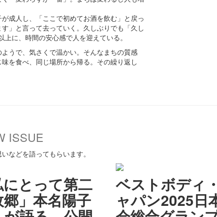
。
子が成人し、「ここで初めてお酒を飲む」と戻っ
ます」と言って去っていく。久しぶりでも「久し
装以上に、時間の安心感で人を迎えている。
のようで、気さくで温かい。そんなまちの質感
じ味を食べ、同じ場所から帰る。その繰り返し
W ISSUE
思いなどを語ってもらいます。
私にとって第二
ベストボディ
故郷」本名陽子
ャパン2025日
んが語る、公開
会総合グラン