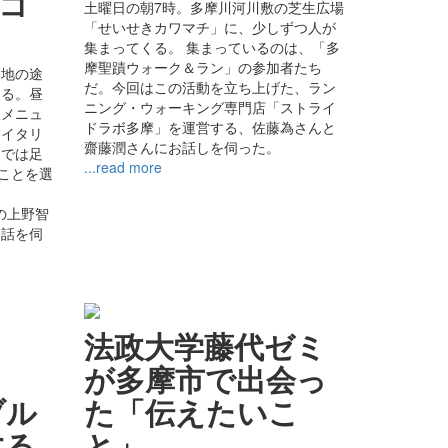
スコ
土曜日の朝7時。多摩川河川敷の芝生広場
「せいせきカワマチ」に、少しずつ人が
集まってくる。 集まっているのは、「多
摩聖蹟ウォーク＆ラン」の参加者たち
路地の途
だ。今回はこの活動を立ち上げた、ラン
ある。昼
ニング・ウォーキング専門店「ストライ
板メニュ
ドラボ多摩」を運営する、佐藤為さんと
「イタリ
齋藤潤さんにお話しを伺った。
けでは足
...read more
”ことを選
は
の上野智
お話を伺
法政大学藤代ゼミ
ロ
が多摩市で出会っ
ブル
た「伝えたいこ
する
と」