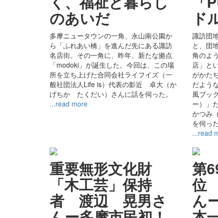
く、福祉と暮らし
「P
のあいだ
ド
多摩ニュータウンの一角、永山南公園か
諏訪団
ら「ふれあい橋」を進んだ先にある諏訪
と、団
名店街。その一角に、昨年、新たな拠点
角のよ
「modoki」が誕生した。今回は、この場
店」と
所を立ち上げた合同会社ライフイズ（一
がかた
般社団法人Life is）代表の影近 卓大（か
だよう
げちか たくだい）さんに話を伺った。
風ブック
...read more
ー）」
かつみ
を伺っ
...read 
重要無形文化財
第
「木工芸」保持
位
者 渡辺 晃男さ
ん
んー多摩市民初！
本一