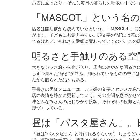
お店に立ったり−−そんな毎日の暮らしの呼吸の中でシ
「MASCOT.」という名
店名は開店前から決めていたという。「MASCOT.」
がよく、子どもにも覚えやすい。頭文字の“M”には芯の
れるけれど、それさえ愛嬌に変わっていくのが、この
明るさと手触りのある空
大きなガラス窓から光が入り、店内は健やかな明るさ
しずつ集めた“好き”が並ぶ。飾られているものの中に
んから贈られた品々もある。
手書きの黒板メニューは、ご夫婦の文字とセンスが息
店の表情を静かに更新していく。その空間を息づかせ
味とみなみさんのたおやかな接客。それぞれの役割と
形づくっている。
昼は「パスタ屋さん」。
「昼は”パスタ屋さん”と呼ばれるくらいが、ちょうど
で、年齢層は幅広い。特徴は生麺パスタのもちっとし