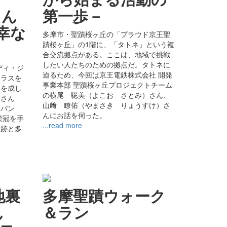
さん
第一歩－
幸な
多摩市・聖蹟桜ヶ丘の「プラウド京王聖
蹟桜ヶ丘」の1階に、「タトネ」という複
合交流拠点がある。ここは、地域で挑戦
したい人たちのための拠点だ。タトネに
ディ・ジ
迫るため、今回は京王電鉄株式会社 開発
クラスを
事業本部 聖蹟桜ヶ丘プロジェクトチーム
挙を成し
の横尾 聡美（よこお さとみ）さん、
)さん
山﨑 瞭佑（やまさき りょうすけ）さ
ャパン
んにお話を伺った。
栄冠を手
...read more
軌跡と多
。
地裏
多摩聖蹟ウォーク
ん
＆ラン