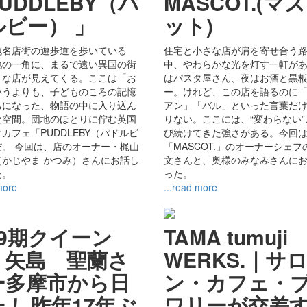
UDDLEBY（パ
MASCOT.(マ
ルビー） 」
ット)
地名店街の遊歩道を歩いている
住宅と小さな店が肩を寄せ合う
地の一角に、まるで遠い異国の街
中、やわらかな光を灯す一軒が
うな店が見えてくる。ここは「お
はパスタ屋さん、夜はお酒と黒
いうよりも、子どものころの記憶
ー。けれど、この店を語るのに
ちになった、物語の中に入り込ん
アン」「バル」といった言葉だ
な空間。団地のほとりに佇む英国
りない。ここには、“変わらない
カフェ「PUDDLEBY（パドルビ
び続けてきた強さがある。今回
だ。 今回は、店のオーナー・梶山
「MASCOT.」のオーナーシェフ
（かじやま かつみ）さんにお話し
文さんと、奥様のみなみさんに
た。
った。
more
...read more
69期クイーン
TAMA tumuji
 矢島 聖蘭さ
WERKS.｜サ
ー多摩市から日
ン・カフェ・
！ 昨年17年ぶ
ワリーが交差