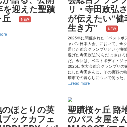
1年を迎えた聖蹟
リ・寺田政弘
ヶ丘
が伝えたい“健
NEW
生き方”
NEW
more
2025年に開催された「ベストボ
ャパン日本大会」において、全
通じた総合グランプリという快
遂げた寺田政弘(てらだ まさひろ
だ。今回は、ベストボディ・ジ
2025日本大会総合グランプリの
にした寺田さんに、その挑戦の
摩市での暮らしについて伺った
...read more
地のほとりの英
聖蹟桜ヶ丘 路
風ブックカフェ
のパスタ屋さ