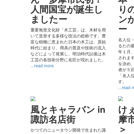
人間国宝が誕生し
り
ましたー
ン
重要無形文化財「木工芸」は、木材を用
いて造形する多様な技法の総称です。豊
名人位
富な樹種に恵まれた日本の木工は、原始
るたの
時代に始まり、用具の普及や技術の流入
年１月
などによって発展し、明治時代以後は木
されま
工芸の各技術分野に名匠が現れました。
を決め
...read more
者が５
「名人
す。
...read 
風とキャラバン in
け
諏訪名店街
摩
かつてのニュータウン開発で生まれた諏