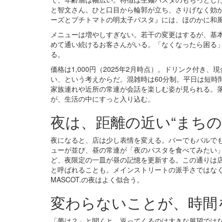
と智文さん。ひと口目から輪郭が立ち、さりげなく効か
ーズとプチトマトの明太子パスタ』には、ほのかに和
メニューは増やしすぎない。若干の変更はするが、基
めて通い続けるお客さんがいる。「なくなったら困る
る。
価格は1,000円（2025年2月時点）。ドリンク付き
い、という考えからだ。混雑時は60分制。平日は短時
家族連れや近所の常連が会話を楽しむ姿が見られる。
が、生活の中にすっと入り込む。
夜は、距離の近い“まちの
夜になると、店は少し表情を変える。バーでもバルで
ューが並び、昼の常連が「夜のパスタを食べてみたい
ど、夜限定の一皿が昼の記憶を更新する。この通りは
と呼ばれることも。メインストリートの派手さではな
MASCOT.の夜はよく似合う。
変わらないことが、時間
「夢は？」と聞くと、返ってくるのは大きな展望では