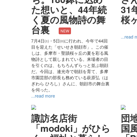
た想いと、44年続
3
く夏の風物詩の舞
桜
台裏
NEW
...read 
7月4日㈯・5日㈰に行われ、今年で44回
目を迎えた「せいせき朝顔市」。この催
しは、多摩市・聖蹟桜ヶ丘の夏を彩る風
物詩として親しまれている。来場者の目
を引くのは、もちろんずらっと並ぶ朝顔
だ。今回は、連光寺で朝顔を育て、多摩
市園芸部の部長も務めている萩原弘（は
ぎわら ひろし）さんに、朝顔市の舞台裏
を伺った。
...read more
諏訪名店街
団
「modoki」がひら
国