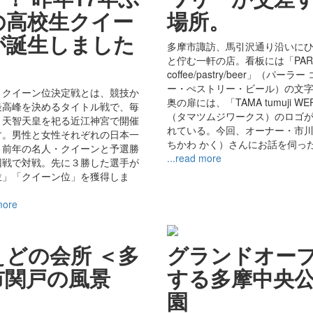
の高校生クイー
場所。
が誕生しました
多摩市諏訪、馬引沢通り沿いに
ー
と佇む一軒の店。看板には「PAR
coffee/pastry/beer」（パーラ
ー・ぺストリー・ビール）の文
・クイーン位決定戦とは、競技か
奥の扉には、「TAMA tumuji WE
最高峰を決めるタイトル戦で、毎
（タマツムジワークス）のロゴ
、天智天皇を祀る近江神宮で開催
れている。今回、オーナー・市
す。男性と女性それぞれの日本一
ちかわ かく）さんにお話を伺っ
、前年の名人・クイーンと予選勝
...read more
回戦で対戦。先に３勝した選手が
位」「クイーン位」を獲得しま
more
ぇどの会所 ＜多
グランドオー
市関戸の風景
する多摩中央
＞
園