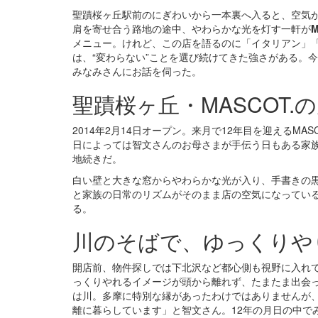
聖蹟桜ヶ丘駅前のにぎわいから一本裏へ入ると、空気
肩を寄せ合う路地の途中、やわらかな光を灯す一軒が
M
メニュー。けれど、この店を語るのに「イタリアン」
は、“変わらない”ことを選び続けてきた強さがある。
みなみさんにお話を伺った。
聖蹟桜ヶ丘・MASCOT.
2014年2月14日オープン。来月で12年目を迎えるMA
日によっては智文さんのお母さまが手伝う日もある家
地続きだ。
白い壁と大きな窓からやわらかな光が入り、手書きの
と家族の日常のリズムがそのまま店の空気になっている—
る。
川のそばで、ゆっくりや
開店前、物件探しでは下北沢など都心側も視野に入れ
っくりやれるイメージが頭から離れず、たまたま出会
は川。多摩に特別な縁があったわけではありませんが
離に暮らしています」と智文さん。12年の月日の中で