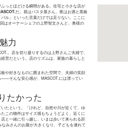
がふっとほどける瞬間がある。住宅と小さな店が
ASCOT.
だ。昼はパスタ屋さん、夜はお酒と黒板
「バル」といった言葉だけでは足りない。ここに
今回はオーナーシェフの上野智文さんと、奥様の
の魅力
SCOT.。店を切り盛りするのは上野さんご夫婦で、
族経営だという。店のリズムは、家族の暮らしと
黒板や好きなものに囲まれた空間で、夫婦の笑顔
—そんな安心感が、MASCOT.には漂ってい
りたかった
ていたという。「けれど、自然や川が近くて、ゆ
ったこの物件はサイズ感もちょうどよく、近くに
、店と一緒に引っ越し、いまは歩いて来られる距
みなみさんのお腹が大きくなり、子どもを連れて