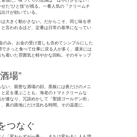
せた“ひと技”が残る。一番人気の『クリームチ
風出汁が効いている。
本は大きく動かさない。だからこそ、同じ味を求
」と言われるほど、定番は日常の基準になってい
、現金のみ。お金の受け渡しも含めてシンプルにした
間でさっと食べて仕事に戻る人が多く、週末には
落ち着いた雰囲気と軽やかな回転。そのギャップ
酒場”
もない、親密な酒場の顔。黒板には夜だけのメニ
」と足を運ぶことも。海老のトマトクリームな
店が連なり、冗談めかして「聖蹟ゴールデン街」
く、裏の路地にだけ流れる時間。その温度に、
をつなぐ
なく「変わらずが一番」。まちは変わるし人も増