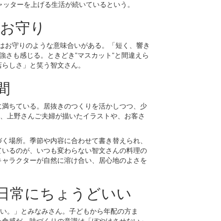
ャッターを上げる生活が続いているという。
のお守り
にはお守りのような意味合いがある。「短く、響き
強さも感じる。ときどき”マスカット”と間違えら
店らしさ」と笑う智文さん。
間
に満ちている。居抜きのつくりを活かしつつ、少
は、上野さんご夫婦が描いたイラストや、お客さ
づく場所。季節や内容に合わせて書き替えられ、
ているのが、いつも変わらない智文さんの料理の
キャラクターが自然に溶け合い、居心地のよさを
日常にちょうどいい
いい。」とみなみさん。子どもから年配の方ま
た食感だ。味づくりの意識は「ぼやけさせない」