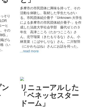
多摩市の市民団体に興味を持って、その
活動を体験し、取材した学生たちがい
ひっそり
る。市民団体紹介冊子「Unknown-大学生
LOR
による多摩市の市民団体紹介冊子-」を作
ー コーヒ
成した法政大学社会学部 藤代ゼミの３
字。その
年生 高津こころ（たかつこころ）さ
RKS.」
ん、北守瑠菜（きたもりるな）さん、小
が掲げら
林里菜（こばやしりな）さん、二川智羽
川格（い
（にかわちはね）さんにお話を伺った。
た。
...read more
プン
リニューアルした
公
「ベネッセスター
ドーム」