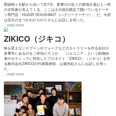
聖蹟桜ヶ丘駅から歩いて約7分、多摩川の近くの路地を進むと一軒
の古民家が見えてくる。ここは土日祝日限定で開いているドーナ
ツ専門店「HUGSY DOUGHNUT（ハグジードーナツ）」だ。今回
は店主のまつかわひろのりさんにお話しを伺った。
...read more
ZIKICO（ジキコ）
味を変えないスプーンやフォークなどのカトラリーを作る会社が
多摩市にあるのをご存知だろうか。「ジルコニア」という鉱物由
来のセラミックに特化したプロダクト「ZIKICO」（ジキコ）を作
る株式会社ZIKICOの代表取締役、山瀬光紀さんにお話しを伺っ
た。
...read more