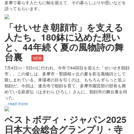
多摩で暮らす人たちに軸を据えて、その暮らしぶりや思いなどを
語ってもらいます。
「せいせき朝顔市」を支える
人たち。180鉢に込めた想い
と、44年続く夏の風物詩の舞
台裏
NEW
7月4日㈯・5日㈰に行われ、今年で44回目を迎えた「せいせき朝顔
市」。この催しは、多摩市・聖蹟桜ヶ丘の夏を彩る風物詩として
親しまれている。来場者の目を引くのは、もちろんずらっと並ぶ
朝顔だ。今回は、連光寺で朝顔を育て、多摩市園芸部の部長も務
めている萩原弘（はぎわら ひろし）さんに、朝顔市の舞台裏を伺
った。
...read more
ベストボディ・ジャパン2025
日本大会総合グランプリ・寺