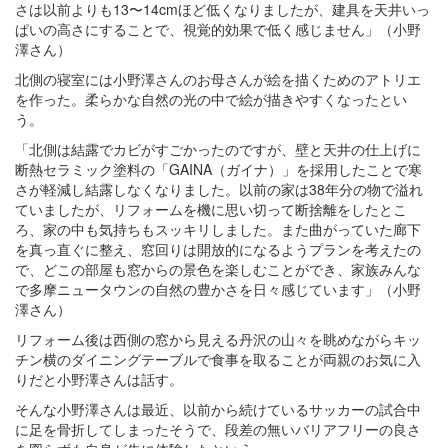
さは以前よりも13〜14cmほど低くなりましたが、建具を天井いっ
ぱいの高さにすることで、視覚的効果で低く感じません」（小野
澤さん）
北側の寝室には小野澤さんのお母さんが絵を描くためのアトリエ
を作った。柔らかな自然の光の中で絵が描きやすくなったとい
う。
「北側は結露でカビがすごかったのですが、壁と天井の仕上げに
断熱セラミック塗料の「GAINA（ガイナ）」を採用したことで寒
さが軽減し結露しなくなりました。以前の家は38年分の物で溢れ
ていましたが、リフォームを機に思い切って断捨離をしたとこ
ろ、家の中も気持ちもスッキリしました。また曲がっていた廊下
を真っ直ぐに整え、窓回りは開放的になるようプランを考えたの
で、どこの部屋も窓からの景色を楽しむことができ、家族みんな
で多摩ニュータウンの自然の豊かさを日々感じています」（小野
澤さん）
リフォーム後は西側の窓から見える丹沢の山々を眺めながらキッ
チン横のダイニングテーブルで食事を取ることが両親のお気に入
りだと小野澤さんは話す。
そんな小野澤さんは最近、以前から続けているサッカーの試合中
に足を骨折してしまったそうで、段差の無いバリアフリーの良さ