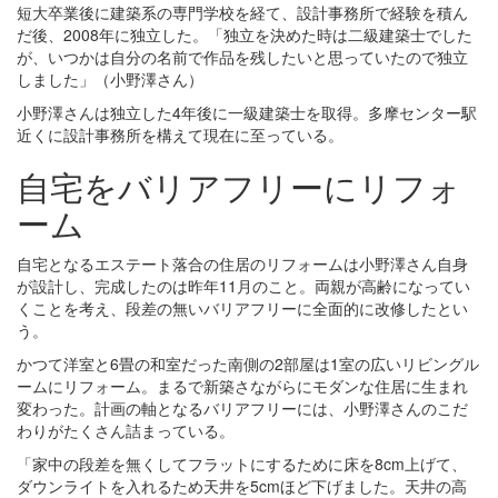
短大卒業後に建築系の専門学校を経て、設計事務所で経験を積ん
だ後、2008年に独立した。「独立を決めた時は二級建築士でした
が、いつかは自分の名前で作品を残したいと思っていたので独立
しました」（小野澤さん）
小野澤さんは独立した4年後に一級建築士を取得。多摩センター駅
近くに設計事務所を構えて現在に至っている。
自宅をバリアフリーにリフォ
ーム
自宅となるエステート落合の住居のリフォームは小野澤さん自身
が設計し、完成したのは昨年11月のこと。両親が高齢になってい
くことを考え、段差の無いバリアフリーに全面的に改修したとい
う。
かつて洋室と6畳の和室だった南側の2部屋は1室の広いリビングル
ームにリフォーム。まるで新築さながらにモダンな住居に生まれ
変わった。計画の軸となるバリアフリーには、小野澤さんのこだ
わりがたくさん詰まっている。
「家中の段差を無くしてフラットにするために床を8cm上げて、
ダウンライトを入れるため天井を5cmほど下げました。天井の高