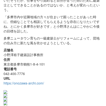
いたそうだが、仕事をやり始めると自分が育った街のために建築
士としてできることがあるのではないか、と考えが変わったとい
う。
「多摩市内や近隣地域の方々が住まいで困ったことがあった時
に、些細なことでも相談してもらえるような存在になりたいです
ね。とにかく多摩市が好きです」と小野澤さんはにこやかに今後
の目標を話した。
多摩ニュータウン育ちの一級建築士がリフォームによって、団地
の住み方に新たな風を吹かせようとしている。
店舗名
小野澤裕子建築設計事務所
住所
東京都多摩市鶴牧1-8-4-101
電話番号
042-400-7776
URL
https://onozawa-archi.com/