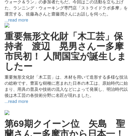
ウォーク＆ラン」の参加者たちだ。今回はこの活動を立ち上げ
た、ランニング・ウォーキング専門店「ストライドラボ多摩」を
運営する、佐藤為さんと齋藤潤さんにお話しを伺った。
...read more
重要無形文化財「木工芸」保
持者 渡辺 晃男さんー多摩
市民初！ 人間国宝が誕生しま
したー
重要無形文化財「木工芸」は、木材を用いて造形する多様な技法
の総称です。豊富な樹種に恵まれた日本の木工は、原始時代に始
まり、用具の普及や技術の流入などによって発展し、明治時代以
後は木工芸の各技術分野に名匠が現れました。
...read more
第69期クイーン位 矢島 聖
蘭さんー多摩市から日本一！