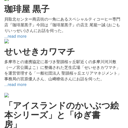
珈琲屋 黒子
貝取北センター商店街の一角にあるスペシャルティコーヒー専門
店『珈琲屋黒子』今回は『珈琲屋黒子』の店主 尾籠一誠 (おごも
りいっせい)さんにお話を伺った。
...read more
せいせきカワマチ
多摩市との連携協定に基づき聖蹟桜ヶ丘駅近くの多摩川河川敷
（一ノ宮公園よこ）に整備された芝生広場「せいせきカワマチ」
を運営管理する「一般社団法人 聖蹟桜ヶ丘エリアマネジメント」
事務局の宮原優人さん、山﨑瞭佑さんにお話を伺った。
...read more
「アイスランドのかいぶつ絵
本シリーズ」と「ゆぎ書
房」