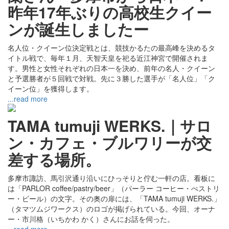
昨年17年ぶりの高校生クイー
ンが誕生しましたー
名人位・クイーン位決定戦とは、競技かるたの最高峰を決めるタ
イトル戦で、毎年１月、天智天皇を祀る近江神宮で開催されま
す。男性と女性それぞれの日本一を決め、前年の名人・クイーン
と予選勝者が５回戦で対戦。先に３勝した選手が「名人位」「ク
イーン位」を獲得します。
...read more
TAMA tumuji WERKS.｜サロ
ン・カフェ・ブルワリーが交
差する場所。
多摩市諏訪、馬引沢通り沿いにひっそりと佇む一軒の店。看板に
は「PARLOR coffee/pastry/beer」（パーラー コーヒー・ぺストリ
ー・ビール）の文字。その奥の扉には、「TAMA tumuji WERKS.」
（タマツムジワークス）のロゴが掲げられている。今回、オーナ
ー・市川格（いちかわ かく）さんにお話を伺った。