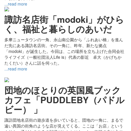
...read more
諏訪名店街「modoki」がひら
く、福祉と暮らしのあいだ
多摩ニュータウンの一角、永山南公園から「ふれあい橋」を進ん
だ先にある諏訪名店街。その一角に、昨年、新たな拠点
「modoki」が誕生した。今回は、この場所を立ち上げた合同会社
ライフイズ（一般社団法人Life is）代表の影近 卓大（かげちか
たくだい）さんに話を伺った。
...read more
団地のほとりの英国風ブック
カフェ「PUDDLEBY（パドル
ビー） 」
諏訪団地名店街の遊歩道を歩いていると、団地の一角に、まるで
遠い異国の街角のような店が見えてくる。ここは「お店」という