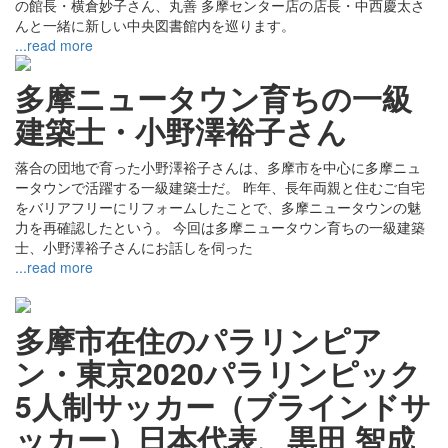
の館長・横倉妙子さん、丸善 多摩センター店の店長・中西慶太さ
んと一緒に新しい中央図書館内を巡ります。
...read more
多摩ニュータウン育ちの一級
建築士・小野澤裕子さん
落合の団地で育った小野澤裕子さんは、多摩市を中心に多摩ニュ
ータウンで活躍する一級建築士だ。 昨年、長年両親と住むご自宅
をバリアフリーにリフォームしたことで、多摩ニュータウンの魅
力を再確認したという。 今回は多摩ニュータウン育ちの一級建築
士、小野澤裕子さんにお話しを伺った
...read more
多摩市在住のパラリンピア
ン・東京2020パラリンピック
5人制サッカー（ブラインドサ
ッカー）日本代表、黒田 智成