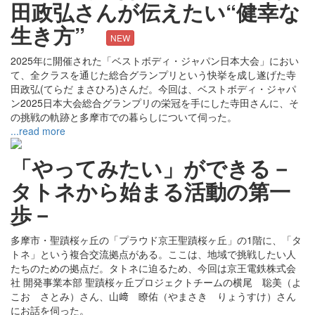
田政弘さんが伝えたい“健幸な
生き方”
NEW
2025年に開催された「ベストボディ・ジャパン日本大会」におい
て、全クラスを通じた総合グランプリという快挙を成し遂げた寺
田政弘(てらだ まさひろ)さんだ。今回は、ベストボディ・ジャパ
ン2025日本大会総合グランプリの栄冠を手にした寺田さんに、そ
の挑戦の軌跡と多摩市での暮らしについて伺った。
...read more
「やってみたい」ができる－
タトネから始まる活動の第一
歩－
多摩市・聖蹟桜ヶ丘の「プラウド京王聖蹟桜ヶ丘」の1階に、「タ
トネ」という複合交流拠点がある。ここは、地域で挑戦したい人
たちのための拠点だ。タトネに迫るため、今回は京王電鉄株式会
社 開発事業本部 聖蹟桜ヶ丘プロジェクトチームの横尾 聡美（よ
こお さとみ）さん、山﨑 瞭佑（やまさき りょうすけ）さん
にお話を伺った。