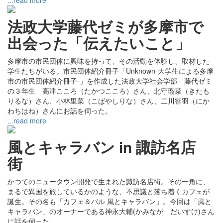
...read more
法政大学藤代ゼミが多摩市で
出会った「伝えたいこと」
多摩市の市民団体に興味を持って、その活動を体験し、取材した
学生たちがいる。市民団体紹介冊子「Unknown-大学生による多摩
市の市民団体紹介冊子-」を作成した法政大学社会学部 藤代ゼミ
の３年生 高津こころ（たかつこころ）さん、北守瑠菜（きたも
りるな）さん、小林里菜（こばやしりな）さん、二川智羽（にか
わちはね）さんにお話を伺った。
...read more
風とキャラバン in 諏訪名店
街
かつてのニュータウン開発で生まれた諏訪名店街。その一角に、
まるで異国を旅しているかのような、不思議と落ち着くカフェが
誕生。その名も「カフェ＆バル 風とキャラバン」。今回は「風と
キャラバン」のオーナーである神永大輔(かみなが だいすけ)さん
に話を伺った。