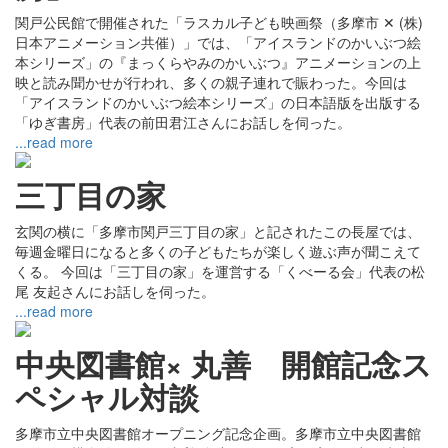
関戸公民館で開催された「ラスカル子ども映画祭（多摩市 ✕ (株)
日本アニメーション共催）」では、「アイスランドのかいぶつ絵
本シリーズ」の『まっくらやみのかいぶつ』アニメーションの上
映と読み聞かせが行われ、多くの親子連れで賑わった。今回は
「アイスランドのかいぶつ絵本シリーズ」の日本語版を出版する
「ゆぎ書房」代表の前田君江さんにお話しを伺った。
...read more
三丁目の家
玄関の横に「多摩市関戸三丁目の家」と記されたこの長屋では、
毎週金曜日になると多くの子どもたちが楽しく遊ぶ声が聞こえて
くる。 今回は「三丁目の家」を運営する「くべーる会」代表の松
尾 友起さんにお話しを伺った。
...read more
中央図書館× 丸善 開館記念ス
ペシャル対談
多摩市立中央図書館オープニング記念企画。多摩市立中央図書館