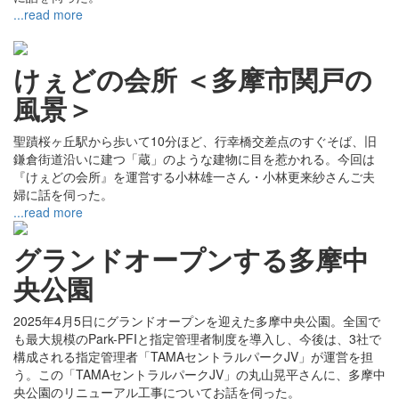
...read more
けぇどの会所 ＜多摩市関戸の
風景＞
聖蹟桜ヶ丘駅から歩いて10分ほど、行幸橋交差点のすぐそば、旧
鎌倉街道沿いに建つ「蔵」のような建物に目を惹かれる。今回は
『けぇどの会所』を運営する小林雄一さん・小林更来紗さんご夫
婦に話を伺った。
...read more
グランドオープンする多摩中
央公園
2025年4月5日にグランドオープンを迎えた多摩中央公園。全国で
も最大規模のPark-PFIと指定管理者制度を導入し、今後は、3社で
構成される指定管理者「TAMAセントラルパークJV」が運営を担
う。この「TAMAセントラルパークJV」の丸山晃平さんに、多摩中
央公園のリニューアル工事についてお話を伺った。