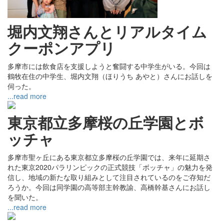
堀内文翔さんとリアルタイム
クーポンアプリ
多摩市には飲食店を支援しようと奮闘する中学生がいる。今回は
鶴牧在住の中学生、堀内文翔（ほりうち あやと）さんにお話しを
伺った。
...read more
東京都立多摩桜の丘学園とボ
ッチャ
多摩市聖ヶ丘にある東京都立多摩桜の丘学園では、来年に延期さ
れた東京2020パラリンピックの正式競技「ボッチャ」の魅力を発
信し、地域の新たな取り組みとして注目されているのをご存知だ
ろうか。今回は同学園の高等部主幹教諭、高橋幹基さんにお話し
を聞いた。
...read more