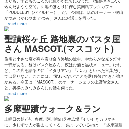
よりも、子どものころの記憶がかたちになった、物語の中に入り
込んだような空間。団地のほとりに佇む英国風ブックカフェ
「PUDDLEBY（パドルビー）」だ。 今回は、店のオーナー・梶山
かつみ（かじやま かつみ）さんにお話しを伺った。
...read more
聖蹟桜ヶ丘 路地裏のパスタ屋
さん MASCOT.(マスコット)
住宅と小さな店が肩を寄せ合う路地の途中、やわらかな光を灯す
一軒がある。昼はパスタ屋さん、夜はお酒と黒板メニュー。けれ
ど、この店を語るのに「イタリアン」「バル」といった言葉だけ
では足りない。ここには、“変わらない”ことを選び続けてきた強さ
がある。今回は「MASCOT.」のオーナーシェフの上野智文さん
と、奥様のみなみさんにお話を伺った。
...read more
多摩聖蹟ウォーク＆ラン
土曜日の朝7時。多摩川河川敷の芝生広場「せいせきカワマチ」
に、少しずつ人が集まってくる。 集まっているのは、「多摩聖蹟