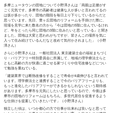
多摩ニュータウンの団地について小野澤さんは「両親は足腰がす
ごく元気です。多摩市の高齢者は健康な人が多いと言われてるの
は坂が多かったり、団地の階段を毎日上り下りしているからだと
思っています。先日、豊ヶ丘団地のリフォームを手掛けた際に、
現場を見学に来た数名の方から『今は団地の5階に住んでいるけれ
ど、年をとったら同じ団地の3階に住みたいと思っている』と聞き
ました。団地は大変と思われがちですが、皆さんこの場所を気に
入って住み続けているんだなと改めて気付かされました」（小野
澤さん）
さらに小野澤さんは、一般社団法人 東京建築士会の福祉まちづく
り・バリアフリー特別委員会に所属して、地域の理学療法士らと
ともに高齢の方が快適に過ごせる家づくりや住宅改修などについ
て勉強を重ねている。
「建築業界では断熱改修をすることで寿命が4歳伸びると言われて
います。理学療法士と連携することで今のバリアフリーよりも、
もっと進化したバリアフリーができるかもしれないという期待感
があります。多摩市を元気にしたいと思っているので、今後は多
摩市の団地のリフォームはもちろん、多世代居住を促進するよう
な仕掛けを提案していきたいです」（小野澤さん）
独立した頃は、いつか都心の方で仕事が出来れば良いなと思って