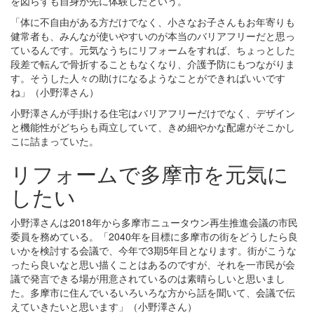
を図らずも自身が先に体験したという。
「体に不自由がある方だけでなく、小さなお子さんもお年寄りも
健常者も、みんなが使いやすいのが本当のバリアフリーだと思っ
ているんです。元気なうちにリフォームをすれば、ちょっとした
段差で転んで骨折することもなくなり、介護予防にもつながりま
す。そうした人々の助けになるようなことができればいいです
ね」（小野澤さん）
小野澤さんが手掛ける住宅はバリアフリーだけでなく、デザイン
と機能性がどちらも両立していて、きめ細やかな配慮がそこかし
こに詰まっていた。
リフォームで多摩市を元気に
したい
小野澤さんは2018年から多摩市ニュータウン再生推進会議の市民
委員を務めている。「2040年を目標に多摩市の街をどうしたら良
いかを検討する会議で、今年で3期5年目となります。街がこうな
ったら良いなと思い描くことはあるのですが、それを一市民が会
議で発言できる場が用意されているのは素晴らしいと思いまし
た。多摩市に住んでいるいろいろな方から話を聞いて、会議で伝
えていきたいと思います」（小野澤さん）