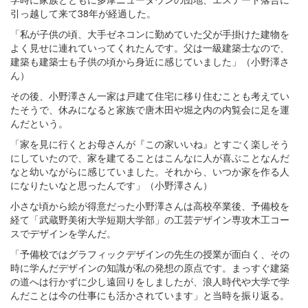
引っ越して来て38年が経過した。
「私が子供の頃、大手ゼネコンに勤めていた父が手掛けた建物を
よく見せに連れていってくれたんです。父は一級建築士なので、
建築も建築士も子供の頃から身近に感じていました」（小野澤さ
ん）
その後、小野澤さん一家は戸建て住宅に移り住むことも考えてい
たそうで、休みになると家族で唐木田や堀之内の内覧会に足を運
んだという。
「家を見に行くとお母さんが『この家いいね』とすごく楽しそう
にしていたので、家を建てることはこんなに人が喜ぶことなんだ
なと幼いながらに感じていました。それから、いつか家を作る人
になりたいなと思ったんです」（小野澤さん）
小さな頃から絵が得意だった小野澤さんは高校卒業後、予備校を
経て「武蔵野美術大学短期大学部」の工芸デザイン専攻木工コー
スでデザインを学んだ。
「予備校ではグラフィックデザインの先生の授業が面白く、その
時に学んだデザインの知識が私の発想の原点です。まっすぐ建築
の道へは行かずに少し遠回りをしましたが、浪人時代や大学で学
んだことは今の仕事にも活かされています」と当時を振り返る。