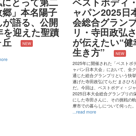
私にとって第二
ベストボディ
故郷」本名陽子
ャパン2025日
んが語る、公開
会総合グラン
1年を迎えた聖蹟
リ・寺田政弘
ヶ丘
が伝えたい“健
NEW
生き方”
NEW
more
2025年に開催された「ベストボ
ャパン日本大会」において、全
通じた総合グランプリという快
遂げた寺田政弘(てらだ まさひろ
だ。今回は、ベストボディ・ジ
2025日本大会総合グランプリの
にした寺田さんに、その挑戦の
摩市での暮らしについて伺った
...read more