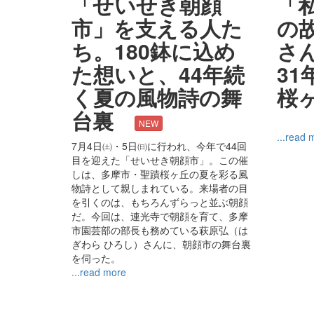
「せいせき朝顔
「
市」を支える人た
の
ち。180鉢に込め
さ
た想いと、44年続
3
く夏の風物詩の舞
桜
台裏
NEW
...read 
7月4日㈯・5日㈰に行われ、今年で44回
目を迎えた「せいせき朝顔市」。この催
しは、多摩市・聖蹟桜ヶ丘の夏を彩る風
物詩として親しまれている。来場者の目
を引くのは、もちろんずらっと並ぶ朝顔
だ。今回は、連光寺で朝顔を育て、多摩
市園芸部の部長も務めている萩原弘（は
ぎわら ひろし）さんに、朝顔市の舞台裏
を伺った。
...read more