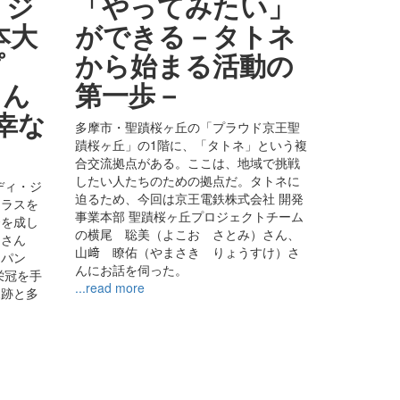
・ジ
「やってみたい」
本大
ができる－タトネ
プ
から始まる活動の
さん
第一歩－
幸な
多摩市・聖蹟桜ヶ丘の「プラウド京王聖
蹟桜ヶ丘」の1階に、「タトネ」という複
合交流拠点がある。ここは、地域で挑戦
したい人たちのための拠点だ。タトネに
ディ・ジ
迫るため、今回は京王電鉄株式会社 開発
クラスを
事業本部 聖蹟桜ヶ丘プロジェクトチーム
挙を成し
の横尾 聡美（よこお さとみ）さん、
)さん
山﨑 瞭佑（やまさき りょうすけ）さ
ャパン
んにお話を伺った。
栄冠を手
...read more
軌跡と多
。