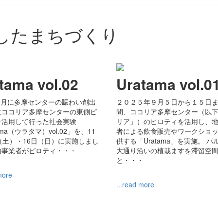
したまちづくり
tama vol.02
Uratama vol
年9月に多摩センターの賑わい創出
２０２５年９月５日から１５日
にココリア多摩センターの東側ピ
間、ココリア多摩センター（以
を活用して行った社会実験
リア」）のピロティを活用し、
ama（ウラタマ）vol.02」を、11
者による飲食販売やワークショ
（土）・16日（日）に実施しまし
供する「Uratama」を実施。 パ
内事業者がピロティ・・・
大通り沿いの植栽ますを滞留空
と・・・
more
...read more