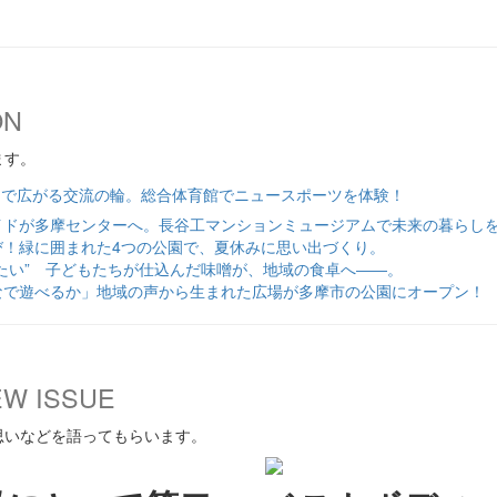
ON
ます。
ツで広がる交流の輪。総合体育館でニュースポーツを体験！
イドが多摩センターへ。長谷工マンションミュージアムで未来の暮らし
び！緑に囲まれた4つの公園で、夏休みに思い出づくり。
たい” 子どもたちが仕込んだ味噌が、地域の食卓へ――。
なで遊べるか」地域の声から生まれた広場が多摩市の公園にオープン！
EW ISSUE
思いなどを語ってもらいます。