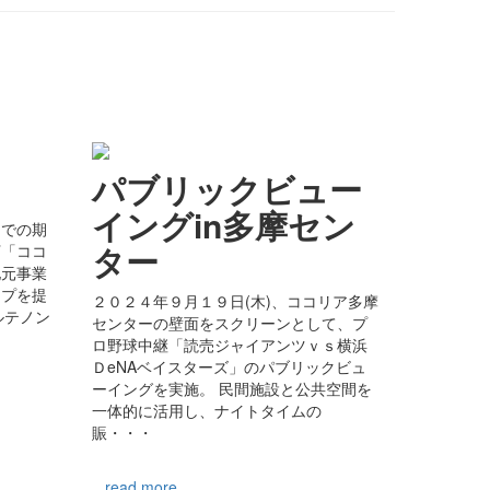
.01
パブリックビュー
イングin多摩セン
までの期
ター
下「ココ
地元事業
ップを提
２０２４年９月１９日(木)、ココリア多摩
ルテノン
センターの壁面をスクリーンとして、プ
間
ロ野球中継「読売ジャイアンツｖｓ横浜
ＤeNAベイスターズ」のパブリックビュ
ーイングを実施。 民間施設と公共空間を
一体的に活用し、ナイトタイムの
賑・・・
...read more