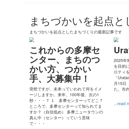
まちづかいを起点と
まちづかいを起点としたまちづくりの最新記事です
これからの多摩セ
Ura
ンター、まちのつ
2025
かい方、つかい
を目的
ロティ
手、大募集中！
「Urat
月15日
突然ですが、未来っていわれて何をイメ
た。市
ージしますか。来年、100年後、次の1
秒・・・？ １ 多摩センターってどこ？
...read 
ところで、多摩センターって知られてま
すか？（自信低め） 多摩ニュータウンの
真ん中（センター）っていう意味
で・・・