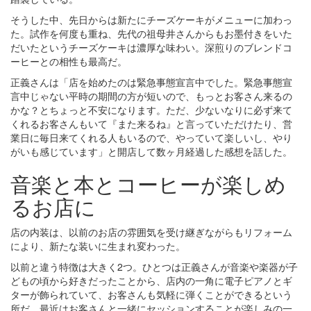
そうした中、先日からは新たにチーズケーキがメニューに加わっ
た。試作を何度も重ね、先代の祖母井さんからもお墨付きをいた
だいたというチーズケーキは濃厚な味わい。深煎りのブレンドコ
ーヒーとの相性も最高だ。
正義さんは「店を始めたのは緊急事態宣言中でした。緊急事態宣
言中じゃない平時の期間の方が短いので、もっとお客さん来るの
かな？とちょっと不安になります。ただ、少ないなりに必ず来て
くれるお客さんもいて『また来るね』と言っていただけたり、営
業日に毎日来てくれる人もいるので、やっていて楽しいし、やり
がいも感じています」と開店して数ヶ月経過した感想を話した。
音楽と本とコーヒーが楽しめ
るお店に
店の内装は、以前のお店の雰囲気を受け継ぎながらもリフォーム
により、新たな装いに生まれ変わった。
以前と違う特徴は大きく2つ。ひとつは正義さんが音楽や楽器が子
どもの頃から好きだったことから、店内の一角に電子ピアノとギ
ターが飾られていて、お客さんも気軽に弾くことができるという
所だ。最近はお客さんと一緒にセッションすることが楽しみの一