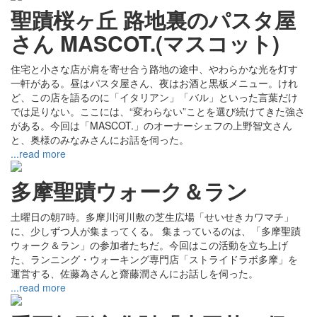
聖蹟桜ヶ丘 路地裏のパスタ屋
さん MASCOT.(マスコット)
住宅と小さな店が肩を寄せ合う路地の途中、やわらかな光を灯す
一軒がある。昼はパスタ屋さん、夜はお酒と黒板メニュー。けれ
ど、この店を語るのに「イタリアン」「バル」といった言葉だけ
では足りない。ここには、“変わらない”ことを選び続けてきた強さ
がある。今回は「MASCOT.」のオーナーシェフの上野智文さん
と、奥様のみなみさんにお話を伺った。
...read more
多摩聖蹟ウォーク＆ラン
土曜日の朝7時。多摩川河川敷の芝生広場「せいせきカワマチ」
に、少しずつ人が集まってくる。 集まっているのは、「多摩聖蹟
ウォーク＆ラン」の参加者たちだ。今回はこの活動を立ち上げ
た、ランニング・ウォーキング専門店「ストライドラボ多摩」を
運営する、佐藤為さんと齋藤潤さんにお話しを伺った。
...read more