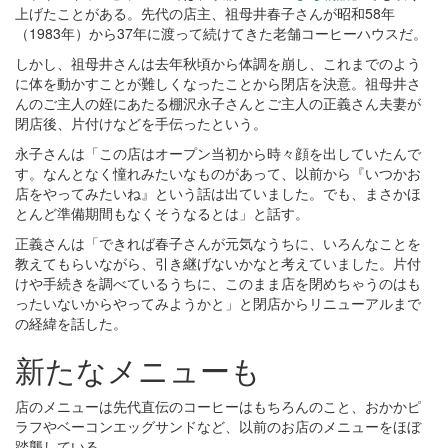
上げたことがある。先代の店主、祖母井春子さんが昭和58年
（1983年）から37年に渡って続けてきた老舗コーヒーハウスだ。
しかし、祖母井さんは去年秋頃から体調を崩し、これまでのよう
に体を動かすことが難しくなったことから閉店を決意。祖母井さ
んのご主人の姪にあたる棚沢永子さんとご主人の正義さん夫妻が
閉店後、片付けなどを手伝ったという。
永子さんは「この店はオープン当初から時々顔を出していたんで
す。なんとなく憧れみたいなものがあって、以前から『いつかお
店をやってみたいね』という話は出ていました。でも、まさかほ
とんど準備期間もなくそうなるとは」と話す。
正義さんは「できれば春子さんが元気なうちに、いろんなことを
教えてもらいながら、引き継げないかなと考えていました。片付
けや手続きを調べているうちに、このまま店を閉めちゃうのはも
ったいないからやってみようかと」と閉店からリニューアルまで
の経緯を話した。
新たなメニューも
店のメニューは先代直伝のコーヒーはもちろんのこと、おかかピ
ラフやベーコンエッグサンドなど、以前のお店のメニューをほぼ
踏襲している。