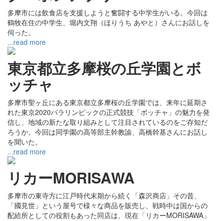
多摩市には飲食店を支援しようと奮闘する中学生がいる。今回は
鶴牧在住の中学生、堀内文翔（ほりうち あやと）さんにお話しを
伺った。
...read more
東京都立多摩桜の丘学園とボ
ッチャ
多摩市聖ヶ丘にある東京都立多摩桜の丘学園では、来年に延期さ
れた東京2020パラリンピックの正式競技「ボッチャ」の魅力を発
信し、地域の新たな取り組みとして注目されているのをご存知だ
ろうか。今回は同学園の高等部主幹教諭、高橋幹基さんにお話し
を聞いた。
...read more
リカーMORISAWA
多摩市の東寺方に江戸時代末期から続く「森沢商店」その昔、
「國見世」という屋号で様々な商品を販売し、戦時中は国からの
配給所としての役割もあった同店は、現在「リカーMORISAWA」