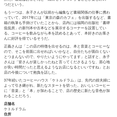
つだという。
もう一つは、永子さんが以前から編集など書籍関係の仕事に携わ
っていて、2017年には「東京の森のカフェ」を出版するなど、書
籍の執筆も手掛けていたことから、店内には福岡の出版社「書肆
侃侃房」の新刊本や古本などを展示するコーナーを設置してい
る。コーヒーを飲みながら本を読めるとあって、本好きのお客さ
んに好評を得ているそうだ。
正義さんは「この店の特徴を出せるのは、本と音楽とコーヒーな
ので、そこを前面に出せればいいかなと。自分たちが面白くない
とつまんないので、やりたいようにやってます」と話すと、永子
さんは「皆さんが楽しかったねと言ってくださるような、居心地
が良い時間だったと思えるようなお店になるといいですね」とお
店の今後について抱負を話した。
37年続いたコーヒーハウス「ケトルドラム」は、先代の姪夫婦に
よって引き継がれ、新たなスタートを切った。おいしいコーヒー
に「音楽」と「本」が加わることで、店の歴史に新たな音色が加
わることだろう。
店舗名
ケトルドラム
住所