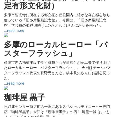
定有形文化財）
多摩市連光寺に所在する都立桜ヶ丘公園内に確かな存在感を放ち
建っている「旧多摩聖蹟記念館」。今回は、「旧多摩聖蹟記念
館」学芸員の澁谷 朋恵(しぶや ともえ)さんにお話を伺った。
...read more
多摩のローカルヒーロー「バ
スターフラッシュ」
多摩市内の福祉施設で働く職員たちが情熱と創意工夫で作り上げ
たローカルヒーロー「バスターフラッシュ」。 今回はチームバス
ターフラッシュ代表の萩野元さんと、橋本眞矢さんにお話を伺っ
た。
...read more
珈琲屋 黒子
貝取北センター商店街の一角にあるスペシャルティコーヒー専門
店『珈琲屋黒子』今回は『珈琲屋黒子』の店主 尾籠一誠 (おごも
りいっせい)さんにお話を伺った。