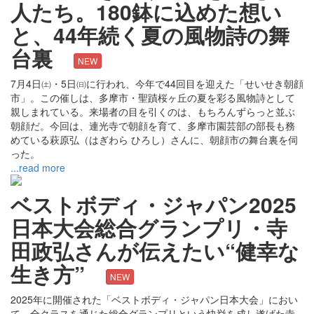
人たち。180鉢に込めた想い
と、44年続く夏の風物詩の舞
台裏
NEW
7月4日㈯・5日㈰に行われ、今年で44回目を迎えた「せいせき朝顔
市」。この催しは、多摩市・聖蹟桜ヶ丘の夏を彩る風物詩として
親しまれている。来場者の目を引くのは、もちろんずらっと並ぶ
朝顔だ。今回は、連光寺で朝顔を育て、多摩市園芸部の部長も務
めている萩原弘（はぎわら ひろし）さんに、朝顔市の舞台裏を伺
った。
...read more
ベストボディ・ジャパン2025
日本大会総合グランプリ・寺
田政弘さんが伝えたい“健幸な
生き方”
NEW
2025年に開催された「ベストボディ・ジャパン日本大会」におい
て、全クラスを通じた総合グランプリという快挙を成し遂げた寺