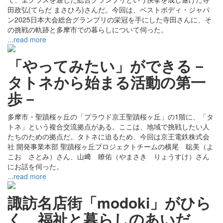
田政弘(てらだ まさひろ)さんだ。今回は、ベストボディ・ジャパ
ン2025日本大会総合グランプリの栄冠を手にした寺田さんに、そ
の挑戦の軌跡と多摩市での暮らしについて伺った。
...read more
「やってみたい」ができる－
タトネから始まる活動の第一
歩－
多摩市・聖蹟桜ヶ丘の「プラウド京王聖蹟桜ヶ丘」の1階に、「タ
トネ」という複合交流拠点がある。ここは、地域で挑戦したい人
たちのための拠点だ。タトネに迫るため、今回は京王電鉄株式会
社 開発事業本部 聖蹟桜ヶ丘プロジェクトチームの横尾 聡美（よ
こお さとみ）さん、山﨑 瞭佑（やまさき りょうすけ）さん
にお話を伺った。
...read more
諏訪名店街「modoki」がひら
く、福祉と暮らしのあいだ