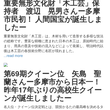
重要無形文化財「木工芸」保
持者 渡辺 晃男さんー多摩
市民初！ 人間国宝が誕生しま
したー
重要無形文化財「木工芸」は、木材を用いて造形する多様な技法
の総称です。豊富な樹種に恵まれた日本の木工は、原始時代に始
まり、用具の普及や技術の流入などによって発展し、明治時代以
後は木工芸の各技術分野に名匠が現れました。
...read more
第69期クイーン位 矢島 聖
蘭さんー多摩市から日本一！
昨年17年ぶりの高校生クイー
ンが誕生しましたー
名人位・クイーン位決定戦とは、競技かるたの最高峰を決めるタ