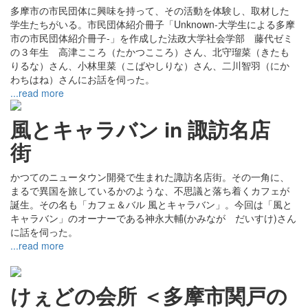
多摩市の市民団体に興味を持って、その活動を体験し、取材した
学生たちがいる。市民団体紹介冊子「Unknown-大学生による多摩
市の市民団体紹介冊子-」を作成した法政大学社会学部 藤代ゼミ
の３年生 高津こころ（たかつこころ）さん、北守瑠菜（きたも
りるな）さん、小林里菜（こばやしりな）さん、二川智羽（にか
わちはね）さんにお話を伺った。
...read more
風とキャラバン in 諏訪名店
街
かつてのニュータウン開発で生まれた諏訪名店街。その一角に、
まるで異国を旅しているかのような、不思議と落ち着くカフェが
誕生。その名も「カフェ＆バル 風とキャラバン」。今回は「風と
キャラバン」のオーナーである神永大輔(かみなが だいすけ)さん
に話を伺った。
...read more
けぇどの会所 ＜多摩市関戸の