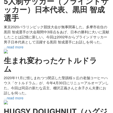
5人制サッカー（ブラインドサ
ッカー）日本代表、黒田 智成
選手
東京2020パラリンピック競技大会が無事閉幕した。多摩市在住の
黒田 智成選手が大会期間中3得点をあげ、日本の勝利に大いに貢献
したことは記憶に新しい。今回は2002年からブラインドサッカー
男子日本代表として活躍する黒田 智成選手にお話しを伺った。
...read more
生まれ変わったケトルドラ
ム
2020年11月に惜しまれつつ閉店した聖蹟桜ヶ丘の老舗コーヒーハ
ウス「ケトルドラム」が、今年4月30日にリニューアルオープンし
た。今回は同店の新たな店主、棚沢正義さんと永子さん夫妻にお
話しを伺った。
...read more
HUGSY DOUGHNUT（ハグジ