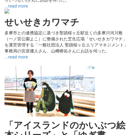
...read more
せいせきカワマチ
多摩市との連携協定に基づき聖蹟桜ヶ丘駅近くの多摩川河川敷
（一ノ宮公園よこ）に整備された芝生広場「せいせきカワマチ」
を運営管理する「一般社団法人 聖蹟桜ヶ丘エリアマネジメント」
事務局の宮原優人さん、山﨑瞭佑さんにお話を伺った。
...read more
「アイスランドのかいぶつ絵
本シリーズ」と「ゆぎ書