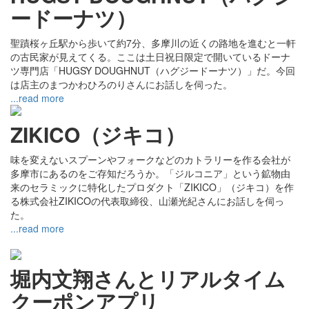
ードーナツ）
聖蹟桜ヶ丘駅から歩いて約7分、多摩川の近くの路地を進むと一軒
の古民家が見えてくる。ここは土日祝日限定で開いているドーナ
ツ専門店「HUGSY DOUGHNUT（ハグジードーナツ）」だ。今回
は店主のまつかわひろのりさんにお話しを伺った。
...read more
ZIKICO（ジキコ）
味を変えないスプーンやフォークなどのカトラリーを作る会社が
多摩市にあるのをご存知だろうか。「ジルコニア」という鉱物由
来のセラミックに特化したプロダクト「ZIKICO」（ジキコ）を作
る株式会社ZIKICOの代表取締役、山瀬光紀さんにお話しを伺っ
た。
...read more
堀内文翔さんとリアルタイム
クーポンアプリ