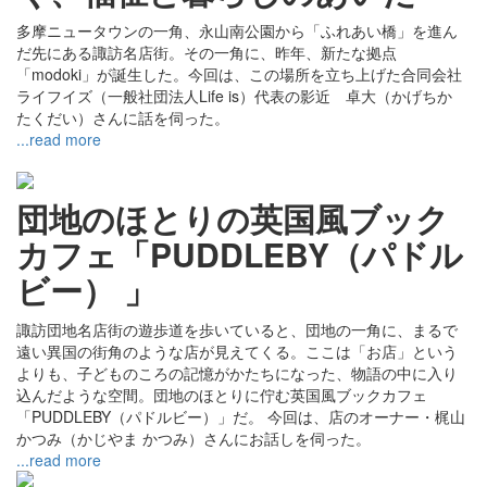
多摩ニュータウンの一角、永山南公園から「ふれあい橋」を進ん
だ先にある諏訪名店街。その一角に、昨年、新たな拠点
「modoki」が誕生した。今回は、この場所を立ち上げた合同会社
ライフイズ（一般社団法人Life is）代表の影近 卓大（かげちか
たくだい）さんに話を伺った。
...read more
団地のほとりの英国風ブック
カフェ「PUDDLEBY（パドル
ビー） 」
諏訪団地名店街の遊歩道を歩いていると、団地の一角に、まるで
遠い異国の街角のような店が見えてくる。ここは「お店」という
よりも、子どものころの記憶がかたちになった、物語の中に入り
込んだような空間。団地のほとりに佇む英国風ブックカフェ
「PUDDLEBY（パドルビー）」だ。 今回は、店のオーナー・梶山
かつみ（かじやま かつみ）さんにお話しを伺った。
...read more