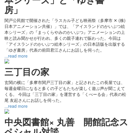
房」
関戸公民館で開催された「ラスカル子ども映画祭（多摩市 ✕ (株)
日本アニメーション共催）」では、「アイスランドのかいぶつ絵
本シリーズ」の『まっくらやみのかいぶつ』アニメーションの上
映と読み聞かせが行われ、多くの親子連れで賑わった。今回は
「アイスランドのかいぶつ絵本シリーズ」の日本語版を出版する
「ゆぎ書房」代表の前田君江さんにお話しを伺った。
...read more
三丁目の家
玄関の横に「多摩市関戸三丁目の家」と記されたこの長屋では、
毎週金曜日になると多くの子どもたちが楽しく遊ぶ声が聞こえて
くる。 今回は「三丁目の家」を運営する「くべーる会」代表の松
尾 友起さんにお話しを伺った。
...read more
中央図書館× 丸善 開館記念ス
ペシャル対談