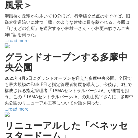
風景＞
聖蹟桜ヶ丘駅から歩いて10分ほど、行幸橋交差点のすぐそば、旧
鎌倉街道沿いに建つ「蔵」のような建物に目を惹かれる。今回は
『けぇどの会所』を運営する小林雄一さん・小林更来紗さんご夫
婦に話を伺った。
...read more
グランドオープンする多摩中
央公園
2025年4月5日にグランドオープンを迎えた多摩中央公園。全国で
も最大規模のPark-PFIと指定管理者制度を導入し、今後は、3社で
構成される指定管理者「TAMAセントラルパークJV」が運営を担
う。この「TAMAセントラルパークJV」の丸山晃平さんに、多摩中
央公園のリニューアル工事についてお話を伺った。
...read more
リニューアルした「ベネッセ
スタードーム」