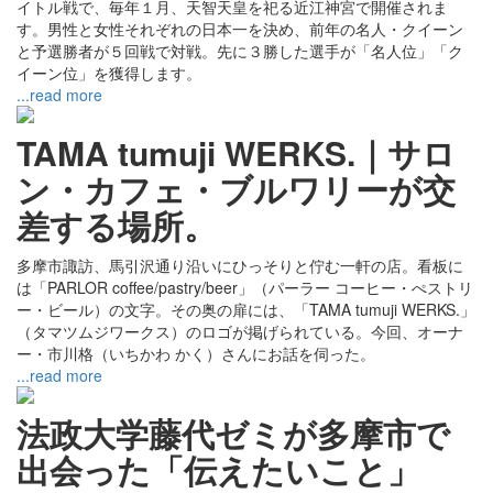
イトル戦で、毎年１月、天智天皇を祀る近江神宮で開催されま
す。男性と女性それぞれの日本一を決め、前年の名人・クイーン
と予選勝者が５回戦で対戦。先に３勝した選手が「名人位」「ク
イーン位」を獲得します。
...read more
TAMA tumuji WERKS.｜サロ
ン・カフェ・ブルワリーが交
差する場所。
多摩市諏訪、馬引沢通り沿いにひっそりと佇む一軒の店。看板に
は「PARLOR coffee/pastry/beer」（パーラー コーヒー・ぺストリ
ー・ビール）の文字。その奥の扉には、「TAMA tumuji WERKS.」
（タマツムジワークス）のロゴが掲げられている。今回、オーナ
ー・市川格（いちかわ かく）さんにお話を伺った。
...read more
法政大学藤代ゼミが多摩市で
出会った「伝えたいこと」