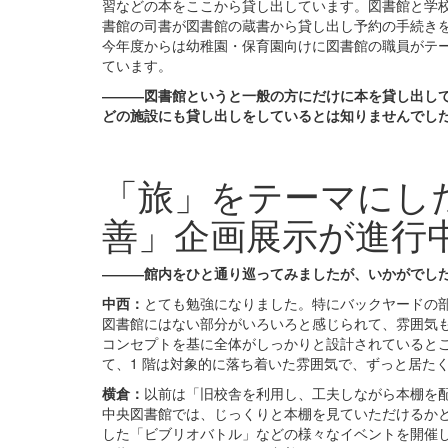
習などの本をここから貸し出しています。図書館と学
書館の司書が図書館の蔵書から貸し出し予約の手続き
今年度からは幼稚園・保育園向けに図書館の職員がテ
ています。
―――図書館というと
一般
の
方
にだけに
本
を
貸し出し
どの
施設
に
も
貸し出し
を
し
てい
るとは知りませんでし
「旅」をテーマにし
善」企画展示が進行
―――館内をひと通り巡ってみましたが、いかがでし
中西：
とても勉強になりました。特にバックヤードの
図書館にはない部分がいろいろと感じられて、雰囲気
コンセプトを基に全体がしっかりと設計されているとこ
て、1 階は対象的に落ち着いた雰囲気で、ずっと居た
横倉：
以前は「旧校舎を利用し、工夫しながら本棚を
中央図書館では、
じっくりと本
棚
を
見
て
いただけ
るか
した「ビブリオバトル」などの様々なイベントを開催