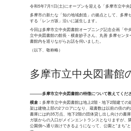
令和5年7月1日(土)にオープンを迎える「多摩市立中
多摩市の新たな「知の地域創造」の拠点として、多摩
する「レンガ坂」沿いに誕生します。
今回は多摩市立中央図書館オープニング記念企画「中
立中央図書館の館長・横倉妙子さん、丸善 多摩センタ
書館内を巡りながらお話を伺いました。
（以下、敬称略）
多摩市立中央図書館
―――多摩市立中央図書館の特徴について教えてくだ
横倉：
多摩市立中央図書館は地上2階・地下2階建ての
架は建物上部の2フロアになり、蔵書数は以前の倍の約
書庫には約35万点、地下2階の団体貸し出し向けの書
ガ坂からの入口がメインエントランスとなりますが、
公園側へ通り抜けできるようになって、公園と”まち”