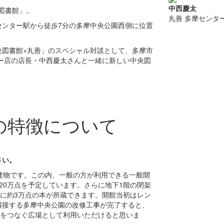
中西慶太
央図書館」。
丸善 多摩センタ
センター駅から徒歩7分の多摩中央公園西側に位置
央図書館×丸善」のスペシャル対談として、多摩市
ー店の店長・中西慶太さんと一緒に新しい中央図
の特徴について
さい。
建物です。この内、一般の方が利用できる一般開
20万点を予定しています。さらに地下1階の閉架
庫に約3万点の本が所蔵できます。開館当初はレン
隣接する多摩中央公園の改修工事が完了すると、
とをつなぐ広場として利用いただけると思いま