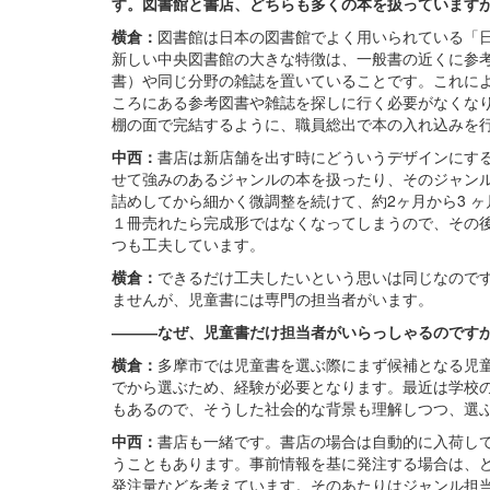
す。
図書館と書店、どちらも多くの本を扱っています
横倉：
図書館は日本の図書館でよく用いられている「
新しい中央図書館の大きな特徴は、一般書の近くに参
書）や同じ分野の雑誌を置いていることです。これに
ころにある参考図書や雑誌を探しに行く必要がなくな
棚の面で完結するように、職員総出で本の入れ込みを
中西：
書店は新店舗を出す時にどういうデザインにす
せて強みのあるジャンルの本を扱ったり、そのジャン
詰めしてから細かく微調整を続けて、約2ヶ月から3 
１冊売れたら完成形ではなくなってしまうので、その
つも工夫しています。
横倉：
できるだけ工夫したいという思いは同じなので
ませんが、児童書には専門の担当者がいます。
―――なぜ、児童書だけ担当者がいらっしゃるのです
横倉：
多摩市では児童書を選ぶ際にまず候補となる児
でから選ぶため、経験が必要となります。最近は学校の
もあるので、そうした社会的な背景も理解しつつ、選
中西：
書店も一緒です。書店の場合は自動的に入荷し
うこともあります。事前情報を基に発注する場合は、
発注量などを考えています。そのあたりはジャンル担