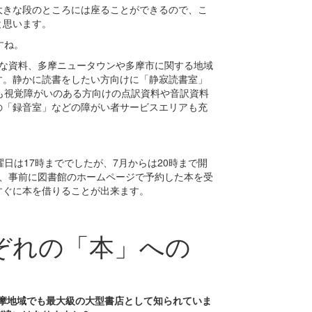
大きな段のところには座ることができるので、こ
と思います。
すね。
的な資料、多摩ニュータウンや多摩市に関する地域
す。静かに読書をしたい方向けに「静寂読書室」
も視覚障がいのある方向けの点訳資料や音訳資料
の「録音室」などの障がい者サービスエリアも充
日は17時まででしたが、7月からは20時まで開
、事前に図書館のホームページで予約した本を受
すぐに本を借りることが出来ます。
ぞれの「本」への
多摩地域でも最大級の大型書店として知られていま