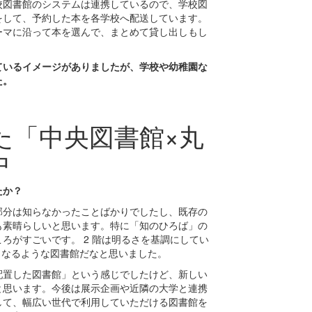
校図書館のシステムは連携しているので、学校図
をして、予約した本を各学校へ配送しています。
ーマに沿って本を選んで、まとめて貸し出しもし
ているイメージがありましたが
、
学校や幼稚園な
た。
た「中央図書館×丸
中
たか？
部分は知らなかったことばかりでしたし、既存の
も素晴らしいと思います。特に「知のひろば」の
ろがすごいです。 2 階は明るさを基調にしてい
くなるような図書館だなと思いました。
配置した図書館」という感じでしたけど、新しい
と思います
。今後は展示企画や近隣の大学と連携
して、幅広い世代で利用していただける図書館を