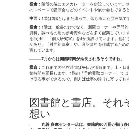
横倉：
階段の脇にエスカレーターを併設しています。
のスペースで講演会などのイベントや展示会もできる
中西：
1階は2階とはまた違って、落ち着いた雰囲気で
横倉：
1階は一般書だけでなく、新聞コーナーや専門
資料、調べもの用の参考資料などを多く配架していま
を2か所、「個人研究室」を4か所設けています。他に
があり、「対面朗読室」や、音訳資料を作成するため
実しています。
―――7月からは開館時間が延長されるそうですね。
横倉：
これまでの開館時間は平日が18時まで、土・日曜
館時間を延長します。1階の「
予約
受取
コーナー」では
け取る事ができるので、例えば仕事の帰りに寄っても
図書館と書店。それ
想い
―――丸善 多摩センター店は、書籍約60万冊が揃う