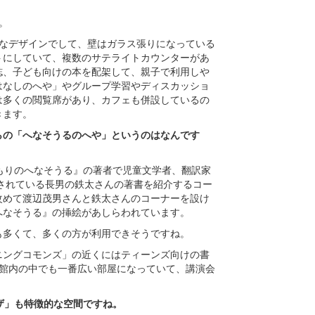
。
うなデザインでして、壁はガラス張りになっている
トにしていて、複数のサテライトカウンターがあ
誌、子ども向けの本を配架して、親子で利用しや
はなしのへや」やグループ学習やディスカッショ
は多くの閲覧席があり、カフェも併設しているの
きます。
らの「へなそうるのへや」というのはなんです
もりのへなそうる』の著者で児童文学者、翻訳家
されている長男の鉄太さんの著書を紹介するコー
改めて渡辺茂男さんと鉄太さんのコーナーを設け
へなそうる』の挿絵があしらわれています。
も多くて、多くの方が利用できそうですね。
ニングコモンズ」の近くにはティーンズ向けの書
、館内の中でも一番広い部屋になっていて、講演会
ザ」も特徴的な空間ですね。