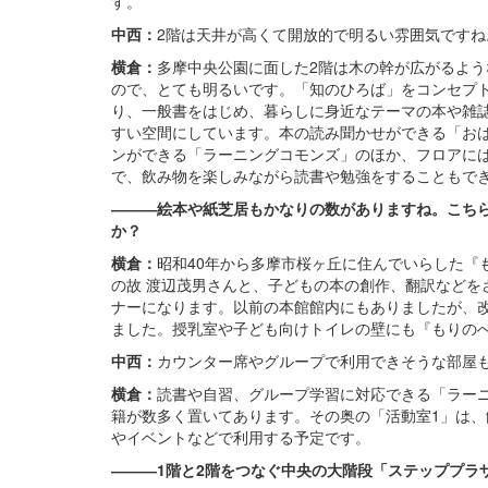
す。
中西：
2階は天井が高くて開放的で明るい雰囲気ですね
横倉：
多摩中央公園に面した2階は木の幹が広がるよ
ので、とても明るいです。「知のひろば」をコンセプ
り、一般書をはじめ、暮らしに身近なテーマの本や雑
すい空間にしています。本の読み聞かせができる「お
ンができる「ラーニングコモンズ」のほか、フロアに
で、飲み物を楽しみながら読書や勉強をすることもで
―――絵本や紙芝居もかなりの数がありますね。こち
か？
横倉：
昭和40年から多摩市桜ヶ丘に住んでいらした『
の故 渡辺茂男さんと、子どもの本の創作、翻訳などを
ナーになります。以前の本館館内にもありましたが、
ました。授乳室や子ども向けトイレの壁にも『もりの
中西：
カウンター席やグループで利用できそうな部屋
横倉：
読書や自習、グループ学習に対応できる「ラー
籍が数多く置いてあります。その奥の「活動室1」は
やイベントなどで利用する予定です。
―――1階と2階をつなぐ中央の大階段「ステッププラ