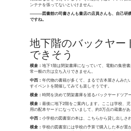
ンテナを張ってないといけません。
―――図書館の司書さんも書店の店員さんも、自己研
ですね。
地下階のバックヤー
できそう
横倉：
地下1階は閉架書庫になっていて、電動の集密書
常一般の方は立ち入りできません。
中西：
年代物の書籍が多くて、まるで古本屋さんみた
すイベントを開催してみても楽しそうです。
横倉：
時間を決めて閉架書庫を巡るバックヤードツア
横倉：
最後に地下2階をご案内します。ここは学校、
用の配本ヤードになっていまして、約3万点の蔵書があ
中西：
小学校の図書室の本は、こちらから貸し出しさ
横倉：
学校の図書室には学校の予算で購入した本が置