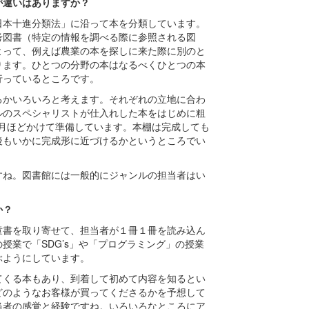
が違いはありますか？
日本十進分類法」に沿って本を分類しています。
考図書（特定の情報を調べる際に参照される図
よって、例えば農業の本を探しに来た際に別のと
ります。ひとつの分野の本はなるべくひとつの本
行っているところです。
るかいろいろと考えます。それぞれの立地に合わ
ルのスペシャリストが仕入れした本をはじめに粗
ヶ月ほどかけて準備しています。本棚は完成しても
後もいかに完成形に近づけるかというところでい
すね。図書館には一般的にジャンルの担当者はい
か？
童書を取り寄せて、担当者が１冊１冊を読み込ん
授業で「SDG’s」や「プログラミング」の授業
ぶようにしています。
てくる本もあり、到着して初めて内容を知るとい
どのようなお客様が買ってくださるかを予想して
当者の感覚と経験ですね。いろいろなところにア