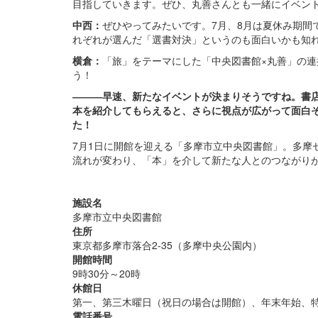
目指していきます。ぜひ、丸善さんとも一緒にイベン
中西：
ぜひやってみたいです。
7月、8月は夏休み期間
れぞれが選んだ「選書対決」というのも面白いかも知
横倉：
「旅」をテーマにした「中央図書館×丸善」の
う！
―――早速、新たなイベントが決まりそうですね。書
本を紹介してもらえると、さらに視点が広がって面白
た！
7月1日に開館を迎える「多摩市立中央図書館」。多摩
流れが変わり、「本」を介して新たな人とのつながり
施設名
多摩市立中央図書館
住所
東京都多摩市落合2-35（多摩中央公園内）
開館時間
9時30分～20時
休館日
第一、第三木曜日（祝日の場合は開館）、年末年始、
電話番号