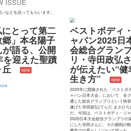
W ISSUE
思いなどを語ってもらいます。
私にとって第二
ベストボディ
故郷」本名陽子
ャパン2025日
んが語る、公開
会総合グラン
1年を迎えた聖蹟
リ・寺田政弘
ヶ丘
が伝えたい“健
NEW
生き方”
NEW
more
2025年に開催された「ベストボ
ャパン日本大会」において、全
通じた総合グランプリという快
遂げた寺田政弘(てらだ まさひろ
だ。今回は、ベストボディ・ジ
2025日本大会総合グランプリの
にした寺田さんに、その挑戦の
摩市での暮らしについて伺った