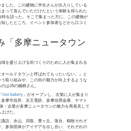
いました。この建物に学生さんが出入りしている
集まって喜んでいただけたという体験を得られた
当時を語った。そこで集まった方に、この建物が
告知したところ、イベント参加者などから口コミ
み「多摩ニュータウン
地域を盛り上げる街づくりのために人が集まれる
にオールドタウンと呼ばれてもったいない。』と
いう取り組みや、この街の魅力が向上するような
のはJSの鋤柄さん。
「
moi bakery
」がオープンし、次第に人が集まり
と多摩市役所、京王電鉄、多摩信用金庫、ヤマト
治体・企業が多摩ニュータウンの魅力を再発見して
ち上げた。
（諏訪、永山、貝取、豊ヶ丘、落合、鶴牧それぞ
け、参加団体がアイデアを出し合い、それぞれの