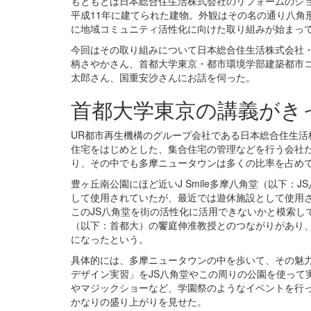
もともとは日本総合住生活株式会社のリフォームのショー
平成11年に建てられた建物。外観はその名の通り八角
に地域コミュニティ活性化に向けた取り組みが始まっ
今回はその取り組みについて日本総合住生活株式会社
柄さやかさん、首都大学東京・都市環境学部建築都市
太郎さん、国重安沙さんにお話を伺った。
首都大学東京の講義がき
UR都市再生機構のグループ会社である日本総合住生活
住宅をはじめとした、集合住宅の管理などを行う会社だ
り、その中でも多摩ニュータウンは多くの比率を占め
豊ヶ丘南公園にほど近いJ Smile多摩八角堂（以下：
して使用されていたが、最近では遊休施設として使用
このJS八角堂を街の活性化に活用できないかと模索し
（以下：首都大）の饗庭伸准教授とのつながりがあり、
になったという。
具体的には、多摩ニュータウンの中を歩いて、その魅
デザイン実習」をJS八角堂やこの周りの公園を使って
やマジックショーなど、学園祭のようなイベントを行
かなりの盛り上がりを見せた。