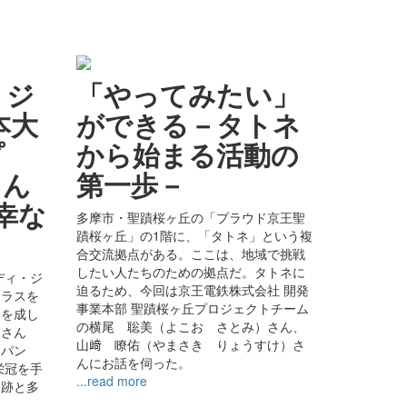
・ジ
「やってみたい」
本大
ができる－タトネ
プ
から始まる活動の
さん
第一歩－
幸な
多摩市・聖蹟桜ヶ丘の「プラウド京王聖
蹟桜ヶ丘」の1階に、「タトネ」という複
合交流拠点がある。ここは、地域で挑戦
したい人たちのための拠点だ。タトネに
ディ・ジ
迫るため、今回は京王電鉄株式会社 開発
クラスを
事業本部 聖蹟桜ヶ丘プロジェクトチーム
挙を成し
の横尾 聡美（よこお さとみ）さん、
)さん
山﨑 瞭佑（やまさき りょうすけ）さ
ャパン
んにお話を伺った。
栄冠を手
...read more
軌跡と多
。