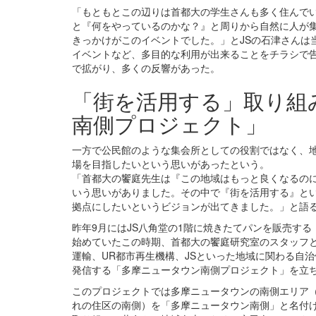
「もともとこの辺りは首都大の学生さんも多く住んで
と『何をやっているのかな？』と周りから自然に人が
きっかけがこのイベントでした。」とJSの石津さんは
イベントなど、多目的な利用が出来ることをチラシで
で拡がり、多くの反響があった。
「街を活用する」取り組
南側プロジェクト」
一方で公民館のような集会所としての役割ではなく、
場を目指したいという思いがあったという。
「首都大の饗庭先生は『この地域はもっと良くなるの
いう思いがありました。その中で『街を活用する』と
拠点にしたいというビジョンが出てきました。」と語る
昨年9月にはJS八角堂の1階に焼きたてパンを販売する
始めていたこの時期、首都大の饗庭研究室のスタッフ
運輸、UR都市再生機構、JSといった地域に関わる自
発信する「多摩ニュータウン南側プロジェクト」を立
このプロジェクトでは多摩ニュータウンの南側エリア
れの住区の南側）を「多摩ニュータウン南側」と名付