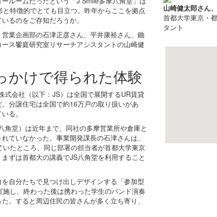
ルームだったという「J Smile多摩八角堂」は
山崎健太郎さん
形と特徴的でとても目立つ。昨年からここを拠点
首都大学東京・
ているのをご存知だろうか。
タント
・営業企画部の石津正彦さん、平井康裕さん、鋤
コース饗庭研究室リサーチアシスタントの山崎健
っかけで得られた体験
株式会社（以下：JS）は全国で展開するUR賃貸
。分譲住宅は全国で約16万戸の取り扱いがあ
ている。
JS八角堂）は近年まで、同社の多摩営業所や倉庫と
されていなかった。事業開発課長の石津さんは、
ていたところ、同じ部署の担当者が首都大学東京
まずは首都大の講義でJS八角堂を利用すること
力を自分たちで見つけ出しデザインする「参加型
実施し、終わった後は携わった学生のバンド演奏
った。すると周辺住民の皆さんが多く立ち寄り、