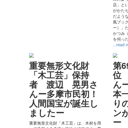
店」と
がかた
だよう
風ブック
ー）」
かつみ
を伺っ
...read 
重要無形文化財
第
「木工芸」保持
位
者 渡辺 晃男さ
ん
んー多摩市民初！
本一
人間国宝が誕生し
り
ましたー
ン
重要無形文化財「木工芸」は、木材を用