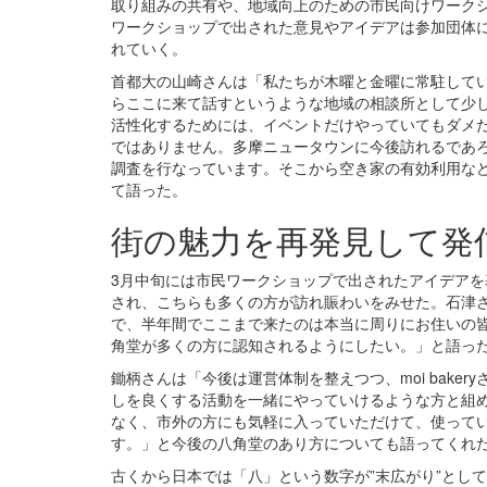
取り組みの共有や、地域向上のための市民向けワークシ
ワークショップで出された意見やアイデアは参加団体
れていく。
首都大の山崎さんは「私たちが木曜と金曜に常駐して
らここに来て話すというような地域の相談所として少
活性化するためには、イベントだけやっていてもダメだ
ではありません。多摩ニュータウンに今後訪れるであ
調査を行なっています。そこから空き家の有効利用な
て語った。
街の魅力を再発見して発
3月中旬には市民ワークショップで出されたアイデアを基
され、こちらも多くの方が訪れ賑わいをみせた。石津
で、半年間でここまで来たのは本当に周りにお住いの皆
角堂が多くの方に認知されるようにしたい。」と語っ
鋤柄さんは「今後は運営体制を整えつつ、moi bake
しを良くする活動を一緒にやっていけるような方と組
なく、市外の方にも気軽に入っていただけて、使って
す。」と今後の八角堂のあり方についても語ってくれ
古くから日本では「八」という数字が”末広がり”とし