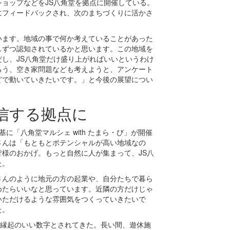
ョップなどをJS八角堂を拠点に開催している。
にフィードバックされ、次のまちづくりに活かさ
います。地域の事で何か考えていることがあった
しずつ認知されているかと思います。この地域を
し、JS八角堂だけ盛り上がればいいというわけ
ろう、空き家問題なども考えようと、アンケート
どで動いていきたいです。」と今後の展望につい
信する拠点に
に「八角堂マルシェ with たまら・び」が開催
さんは「もともとポテンシャルが高い地域なの
様のおかげ。もっと自然に人が集まって、JS八
た。
ryさんのように地元の方の起業や、自分たちで暮ら
めたらいいなと思っています。近隣の方だけじゃ
いただけるような雰囲気をつくっていきたいで
た。
て縁起のいい数字とされてきた。長い間、遊休施