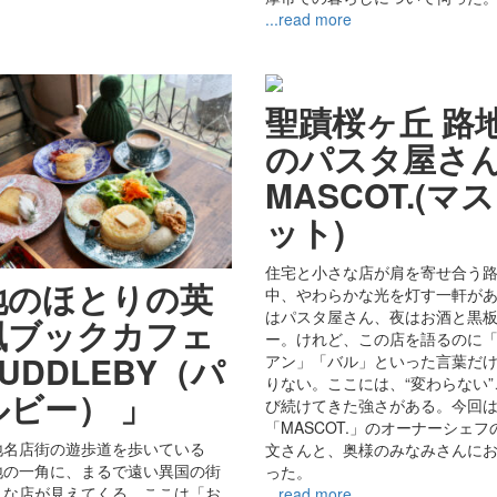
...read more
聖蹟桜ヶ丘 路
のパスタ屋さ
MASCOT.(マ
ット)
住宅と小さな店が肩を寄せ合う
地のほとりの英
中、やわらかな光を灯す一軒が
はパスタ屋さん、夜はお酒と黒
風ブックカフェ
ー。けれど、この店を語るのに
UDDLEBY（パ
アン」「バル」といった言葉だ
りない。ここには、“変わらない
ルビー） 」
び続けてきた強さがある。今回
「MASCOT.」のオーナーシェフ
地名店街の遊歩道を歩いている
文さんと、奥様のみなみさんに
地の一角に、まるで遠い異国の街
った。
うな店が見えてくる。ここは「お
...read more