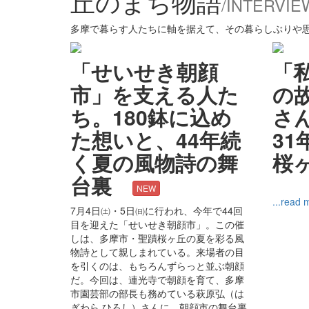
丘のまち物語
/INTERVIE
多摩で暮らす人たちに軸を据えて、その暮らしぶりや
「せいせき朝顔
「
市」を支える人た
の
ち。180鉢に込め
さ
た想いと、44年続
3
く夏の風物詩の舞
桜
台裏
NEW
...read 
7月4日㈯・5日㈰に行われ、今年で44回
目を迎えた「せいせき朝顔市」。この催
しは、多摩市・聖蹟桜ヶ丘の夏を彩る風
物詩として親しまれている。来場者の目
を引くのは、もちろんずらっと並ぶ朝顔
だ。今回は、連光寺で朝顔を育て、多摩
市園芸部の部長も務めている萩原弘（は
ぎわら ひろし）さんに、朝顔市の舞台裏