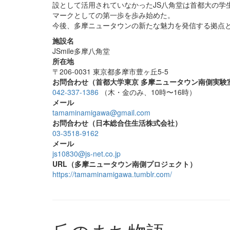
設として活用されていなかったJS八角堂は首都大の学
マークとしての第一歩を歩み始めた。
今後、多摩ニュータウンの新たな魅力を発信する拠点
施設名
JSmile多摩八角堂
所在地
〒206-0031 東京都多摩市豊ヶ丘5-5
お問合わせ（首都大学東京 多摩ニュータウン南側実験
042-337-1386
（木・金のみ、10時〜16時）
メール
tamaminamigawa@gmail.com
お問合わせ（日本総合住生活株式会社）
03-3518-9162
メール
js10830@js-net.co.jp
URL（多摩ニュータウン南側プロジェクト）
https://tamaminamigawa.tumblr.com/