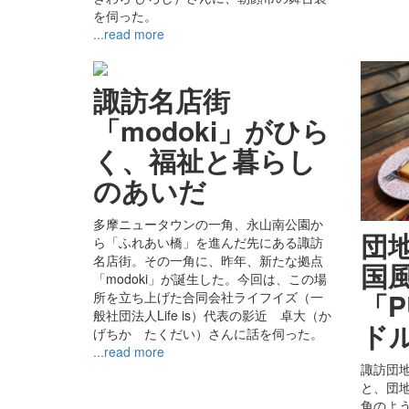
を伺った。
...read more
諏訪名店街
「modoki」がひら
く、福祉と暮らし
のあいだ
多摩ニュータウンの一角、永山南公園か
団
ら「ふれあい橋」を進んだ先にある諏訪
名店街。その一角に、昨年、新たな拠点
国
「modoki」が誕生した。今回は、この場
「P
所を立ち上げた合同会社ライフイズ（一
般社団法人Life is）代表の影近 卓大（か
ド
げちか たくだい）さんに話を伺った。
...read more
諏訪団
と、団
角のよ