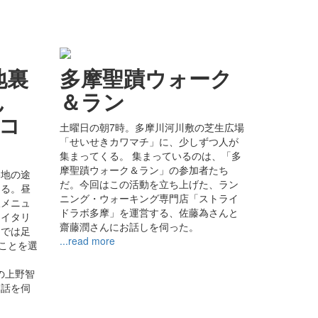
地裏
多摩聖蹟ウォーク
ん
＆ラン
スコ
土曜日の朝7時。多摩川河川敷の芝生広場
「せいせきカワマチ」に、少しずつ人が
集まってくる。 集まっているのは、「多
摩聖蹟ウォーク＆ラン」の参加者たち
路地の途
だ。今回はこの活動を立ち上げた、ラン
ある。昼
ニング・ウォーキング専門店「ストライ
板メニュ
ドラボ多摩」を運営する、佐藤為さんと
「イタリ
齋藤潤さんにお話しを伺った。
けでは足
...read more
”ことを選
は
の上野智
お話を伺