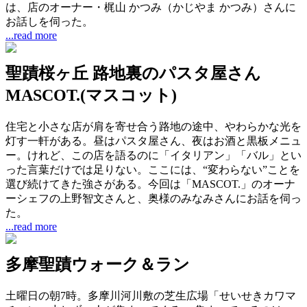
は、店のオーナー・梶山 かつみ（かじやま かつみ）さんに
お話しを伺った。
...read more
聖蹟桜ヶ丘 路地裏のパスタ屋さん
MASCOT.(マスコット)
住宅と小さな店が肩を寄せ合う路地の途中、やわらかな光を
灯す一軒がある。昼はパスタ屋さん、夜はお酒と黒板メニュ
ー。けれど、この店を語るのに「イタリアン」「バル」とい
った言葉だけでは足りない。ここには、“変わらない”ことを
選び続けてきた強さがある。今回は「MASCOT.」のオーナ
ーシェフの上野智文さんと、奥様のみなみさんにお話を伺っ
た。
...read more
多摩聖蹟ウォーク＆ラン
土曜日の朝7時。多摩川河川敷の芝生広場「せいせきカワマ