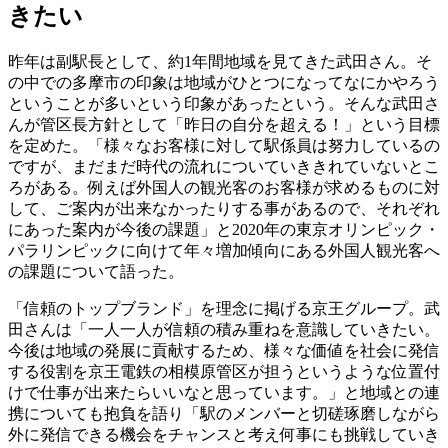
きたい
昨年は副駅長として、約1年間地域を見てきた武田さん。そ
の中での多摩市の印象は地域がひとつになってなにかやろう
ということが多いという印象があったという。そんな武田さ
んが管区長方針として「昨日の自分を超える！」という目標
を定めた。「様々なお客様に対して駅係員は努力しているの
ですが、まだまだ時代の流れについていききれていないとこ
ろがある。例えば外国人の観光客のお客様が求めるものに対
して、ご案内が出来なかったりする事があるので、それぞれ
にあった案内が今後の課題」と2020年の東京オリンピック・
パラリンピックに向けて年々増加傾向にある外国人観光客へ
の課題について語った。
「信頼のトップブランド」を理念に掲げる京王グループ。武
田さんは「一人一人が信頼の積み重ねを意識していきたい。
今後は地域の発展に貢献するため、様々な価値を社会に発信
する役割を京王電鉄の相模原管区が担うというような位置付
けで仕事が出来たらいいなと思っています。」と地域との連
携についても抱負を語り「駅のメンバーと切磋琢磨しながら
外に発信できる機会をチャンスと考え何事にも挑戦していき