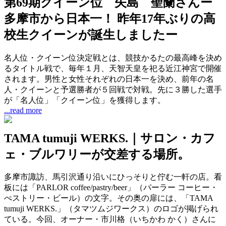
第69期クイーン位 矢島 聖蘭さんー
多摩市から日本一！ 昨年17年ぶりの高
校生クイーンが誕生しましたー
名人位・クイーン位決定戦とは、競技かるたの最高峰を決め
るタイトル戦で、毎年１月、天智天皇を祀る近江神宮で開催
されます。男性と女性それぞれの日本一を決め、前年の名
人・クイーンと予選勝者が５回戦で対戦。先に３勝した選手
が「名人位」「クイーン位」を獲得します。
...read more
TAMA tumuji WERKS.｜サロン・カフ
ェ・ブルワリーが交差する場所。
多摩市諏訪、馬引沢通り沿いにひっそりと佇む一軒の店。看
板には「PARLOR coffee/pastry/beer」（パーラー コーヒー・
ぺストリー・ビール）の文字。その奥の扉には、「TAMA
tumuji WERKS.」（タマツムジワークス）のロゴが掲げられ
ている。今回、オーナー・市川格（いちかわ かく）さんに