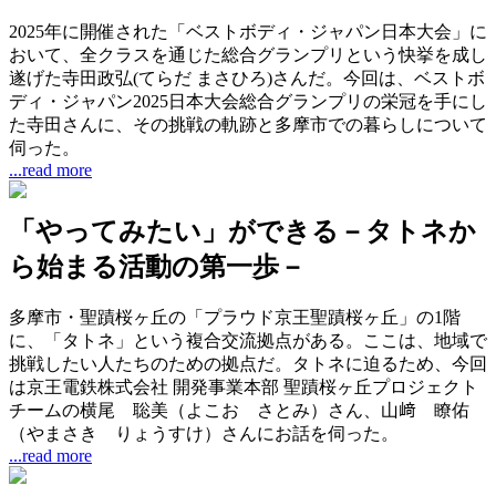
2025年に開催された「ベストボディ・ジャパン日本大会」に
おいて、全クラスを通じた総合グランプリという快挙を成し
遂げた寺田政弘(てらだ まさひろ)さんだ。今回は、ベストボ
ディ・ジャパン2025日本大会総合グランプリの栄冠を手にし
た寺田さんに、その挑戦の軌跡と多摩市での暮らしについて
伺った。
...read more
「やってみたい」ができる－タトネか
ら始まる活動の第一歩－
多摩市・聖蹟桜ヶ丘の「プラウド京王聖蹟桜ヶ丘」の1階
に、「タトネ」という複合交流拠点がある。ここは、地域で
挑戦したい人たちのための拠点だ。タトネに迫るため、今回
は京王電鉄株式会社 開発事業本部 聖蹟桜ヶ丘プロジェクト
チームの横尾 聡美（よこお さとみ）さん、山﨑 瞭佑
（やまさき りょうすけ）さんにお話を伺った。
...read more