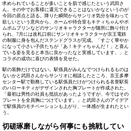
求められていることが多いことを肌で感じたという武田さ
ん。その中でお客様に還元できることはないかなというのが
今回の原点と語る。降りた瞬間からサンリオ気分を味わって
欲しいという意向から、ホームや待合室もキティちゃんやポ
ムポムプリンなどのサンリオキャラクターが随所に飾り付け
られ、7月には改札口前にサンリオキャラクターが京王電鉄
の制服に身を包んだステンドグラスが完成。「すごく華やか
になって小さい子供たちが「あ！キティちゃんだ！」と喜ん
でいる姿を見ると本当に良かったなと実感しています。」と
コラボの成功に喜びの表情を見せた。
駅の装飾だけではない。駅係員がみんなでつけられるものは
ないかと武田さんからサンリオに相談したところ、京王多摩
センター駅で勤務している駅係員だけがつけられる名誉駅長
のハローキティがデザインされた胸プレートが作成された。
「最初は男性の社員も抵抗があったようですが、今ではその
プレートを全員胸につけています。」と武田さんのアイデア
で駅係員のモチベーションも上がり、一体感が生まれたとい
う。
切磋琢磨しながら何事にも挑戦してい