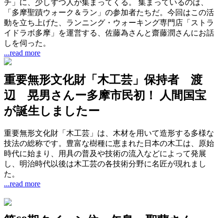
チ」に、少しずつ人が集まってくる。 集まっているのは、
「多摩聖蹟ウォーク＆ラン」の参加者たちだ。今回はこの活
動を立ち上げた、ランニング・ウォーキング専門店「ストラ
イドラボ多摩」を運営する、佐藤為さんと齋藤潤さんにお話
しを伺った。
...read more
重要無形文化財「木工芸」保持者 渡
辺 晃男さんー多摩市民初！ 人間国宝
が誕生しましたー
重要無形文化財「木工芸」は、木材を用いて造形する多様な
技法の総称です。豊富な樹種に恵まれた日本の木工は、原始
時代に始まり、用具の普及や技術の流入などによって発展
し、明治時代以後は木工芸の各技術分野に名匠が現れまし
た。
...read more