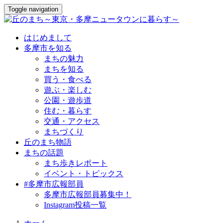
Toggle navigation
はじめまして
多摩市を知る
まちの魅力
まちを知る
買う・食べる
遊ぶ・楽しむ
公園・遊歩道
住む・暮らす
交通・アクセス
まちづくり
丘のまち物語
まちの話題
まち歩きレポート
イベント・トピックス
#多摩市広報部員
多摩市広報部員募集中！
Instagram投稿一覧