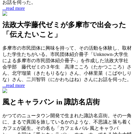
お話を伺った。
...read more
法政大学藤代ゼミが多摩市で出会った
「伝えたいこと」
多摩市の市民団体に興味を持って、その活動を体験し、取材
した学生たちがいる。市民団体紹介冊子「Unknown-大学生
による多摩市の市民団体紹介冊子-」を作成した法政大学社
会学部 藤代ゼミの３年生 高津こころ（たかつこころ）さ
ん、北守瑠菜（きたもりるな）さん、小林里菜（こばやしり
な）さん、二川智羽（にかわちはね）さんにお話を伺った。
...read more
風とキャラバン in 諏訪名店街
かつてのニュータウン開発で生まれた諏訪名店街。その一角
に、まるで異国を旅しているかのような、不思議と落ち着く
カフェが誕生。その名も「カフェ＆バル 風とキャラバ