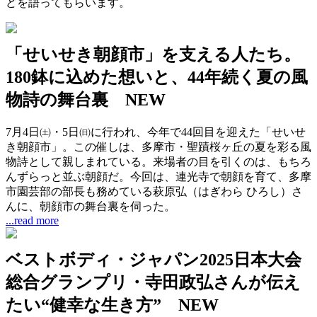
どを語ってもらいます。
「せいせき朝顔市」を支える人たち。
180鉢に込めた想いと、44年続く夏の風
物詩の舞台裏
NEW
7月4日㈯・5日㈰に行われ、今年で44回目を迎えた「せいせ
き朝顔市」。この催しは、多摩市・聖蹟桜ヶ丘の夏を彩る風
物詩として親しまれている。来場者の目を引くのは、もちろ
んずらっと並ぶ朝顔だ。今回は、連光寺で朝顔を育て、多摩
市園芸部の部長も務めている萩原弘（はぎわら ひろし）さ
んに、朝顔市の舞台裏を伺った。
...read more
ベストボディ・ジャパン2025日本大会
総合グランプリ・寺田政弘さんが伝え
たい“健幸な生き方”
NEW