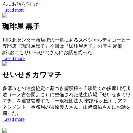
んにお話を伺った。
...read more
珈琲屋 黒子
貝取北センター商店街の一角にあるスペシャルティコーヒー
専門店『珈琲屋黒子』今回は『珈琲屋黒子』の店主 尾籠一
誠 (おごもりいっせい)さんにお話を伺った。
...read more
せいせきカワマチ
多摩市との連携協定に基づき聖蹟桜ヶ丘駅近くの多摩川河川
敷（一ノ宮公園よこ）に整備された芝生広場「せいせきカワ
マチ」を運営管理する「一般社団法人 聖蹟桜ヶ丘エリアマ
ネジメント」事務局の宮原優人さん、山﨑瞭佑さんにお話を
伺った。
...read more