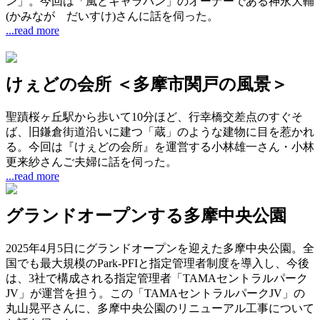
ン」。今回は「風とキャラバン」のオーナーである神永大輔
(かみなが だいすけ)さんに話を伺った。
...read more
けぇどの会所 ＜多摩市関戸の風景＞
聖蹟桜ヶ丘駅から歩いて10分ほど、行幸橋交差点のすぐそ
ば、旧鎌倉街道沿いに建つ「蔵」のような建物に目を惹かれ
る。今回は『けぇどの会所』を運営する小林雄一さん・小林
更来紗さんご夫婦に話を伺った。
...read more
グランドオープンする多摩中央公園
2025年4月5日にグランドオープンを迎えた多摩中央公園。全
国でも最大規模のPark-PFIと指定管理者制度を導入し、今後
は、3社で構成される指定管理者「TAMAセントラルパーク
JV」が運営を担う。この「TAMAセントラルパークJV」の
丸山晃平さんに、多摩中央公園のリニューアル工事について