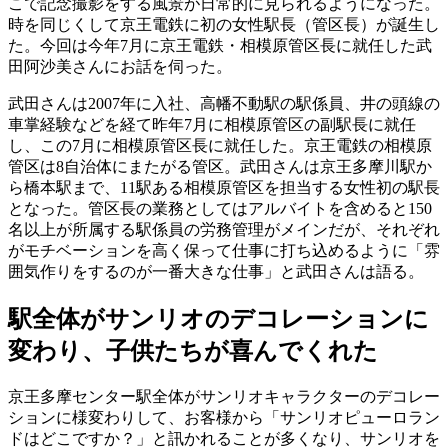
こで記念撮影をする風景が日常的に見られるようになった。
時を同じくして京王電鉄に初の女性駅長（管区長）が誕生し
た。今回は今年7月に京王電鉄・相模原管区長に就任した武
田阿沙美さんにお話を伺った。
武田さんは2007年に入社、高幡不動駅の駅係員、井の頭線の
車掌経験などを経て昨年7月に相模原管区の副駅長に就任
し、この7月に相模原管区長に就任した。京王電鉄の相模原
管区は8自治体にまたがる管区。武田さんは京王多摩川駅か
ら橋本駅まで、11駅ある相模原管区を担当する女性初の駅長
となった。管区長の業務としてはアルバイトを含めると150
名以上が所属する駅係員の労務管理がメインだが、それぞれ
がモチベーションを高く保って仕事に打ち込めるように「雰
囲気作りをするのが一番大きな仕事」と武田さんは語る。
駅全体がサンリオのデコレーションに
変わり、子供たちが喜んでくれた
京王多摩センター駅全体がサンリオキャラクターのデコレー
ションに様変わりして、お客様から「サンリオピューロラン
ドはどこですか？」と訊かれることが多くなり、サンリオを