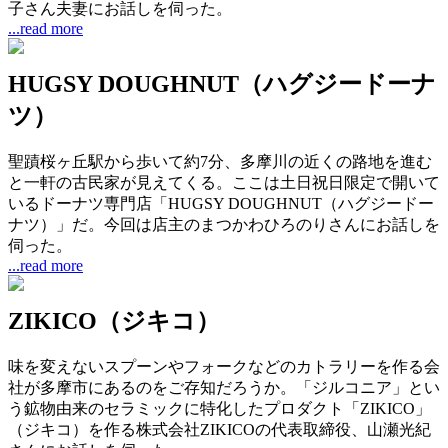
子さん夫妻にお話しを伺った。
...read more
HUGSY DOUGHNUT（ハグジードーナ
ツ）
聖蹟桜ヶ丘駅から歩いて約7分、多摩川の近くの路地を進む
と一軒の古民家が見えてくる。ここは土日祝日限定で開いて
いるドーナツ専門店「HUGSY DOUGHNUT（ハグジードー
ナツ）」だ。今回は店主のまつかわひろのりさんにお話しを
伺った。
...read more
ZIKICO（ジキコ）
味を変えないスプーンやフォークなどのカトラリーを作る会
社が多摩市にあるのをご存知だろうか。「ジルコニア」とい
う鉱物由来のセラミックに特化したプロダクト「ZIKICO」
（ジキコ）を作る株式会社ZIKICOの代表取締役、山瀬光紀