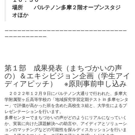
場所 パルテノン多摩２階オープンスタジ
オほか
ーーーーーーーーーーーーーーーーーーーーーーーーーーーーー
ーーーーーーーーーー
第１部 成果発表（まちづかいの声
の）＆エキシビジョン企画（学生アイ
ディアピッチ） ※原則事前申し込み
２０２２年１２月９日にパルテノン大通りで行われた、多摩大
学附属聖ヶ丘高等学校の「地域探究学習定期テスト in 多摩センタ
ー」で評価が高かった班を含めた高校生３組と、大学生によるプ
レゼンテーションを行います。
多摩センターでまちづかいの声がどのようにリアルになっていく
か、実装に向けた課題解決への助言や、アイディアとソリューシ
ョンのマッチングなどの可能性を探ルディスカッションを行いま