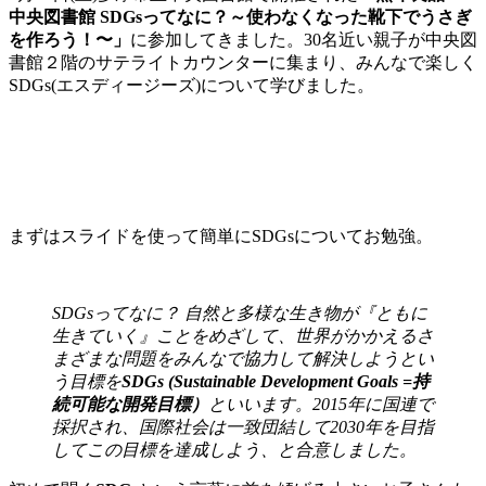
中央図書館 SDGsってなに？～使わなくなった靴下でうさぎ
を作ろう！〜」
に参加してきました。30名近い親子が中央図
書館２階のサテライトカウンターに集まり、みんなで楽しく
SDGs(エスディージーズ)について学びました。
まずはスライドを使って簡単にSDGsについてお勉強。
SDGsってなに？ 自然と多様な生き物が『ともに
生きていく』ことをめざ
して、世界がかかえるさ
まざまな問題をみんなで協力して解決しようとい
う目標を
SDGs (Sustainable Development Goals =持
続可能な開発目標）
といいます。2015年に国連で
採択され、国際社会は一致団結して2030年を目指
してこの目標を達成しよう、と合意しました。