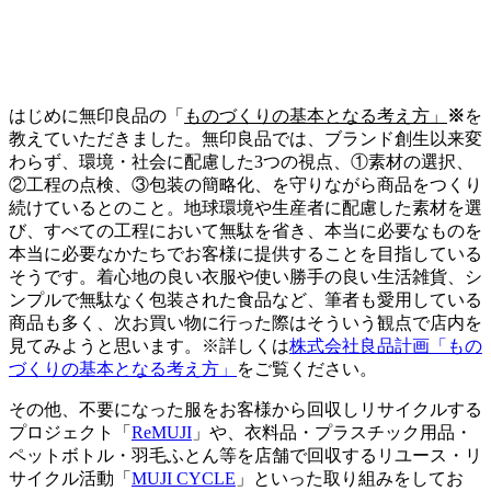
はじめに無印良品の「
ものづくりの基本となる考え方」
※
を
教えていただきました。無印良品では、ブランド創生以来変
わらず、環境・社会に配慮した3つの視点、①素材の選択、
②工程の点検、③包装の簡略化、を守りながら商品をつくり
続けているとのこと。地球環境や生産者に配慮した素材を選
び、すべての工程において無駄を省き、本当に必要なものを
本当に必要なかたちでお客様に提供することを目指している
そうです。着心地の良い衣服や使い勝手の良い生活雑貨、シ
ンプルで無駄なく包装された食品など、筆者も愛用している
商品も多く、次お買い物に行った際はそういう観点で店内を
見てみようと思います。※詳しくは
株式会社良品計画「もの
づくりの基本となる考え方」
をご覧ください。
その他、不要になった服をお客様から回収しリサイクルする
プロジェクト「
ReMUJI
」や、衣料品・プラスチック用品・
ペットボトル・羽毛ふとん等を店舗で回収するリユース・リ
サイクル活動「
MUJI CYCLE
」といった取り組みをしてお