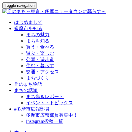
Toggle navigation
はじめまして
多摩市を知る
まちの魅力
まちを知る
買う・食べる
遊ぶ・楽しむ
公園・遊歩道
住む・暮らす
交通・アクセス
まちづくり
丘のまち物語
まちの話題
まち歩きレポート
イベント・トピックス
#多摩市広報部員
多摩市広報部員募集中！
Instagram投稿一覧