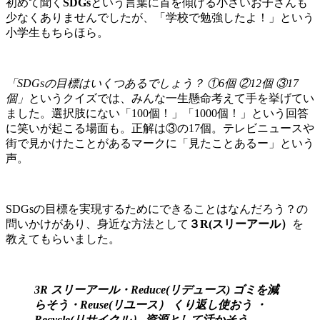
初めて聞く
SDGs
という言葉に首を傾げる小さいお子さんも
少なくありませんでしたが、「学校で勉強したよ！」という
小学生もちらほら。
「SDGsの目標はいくつあるでしょう？ ①6個 ②12個 ③17
個」
というクイズでは、みんな一生懸命考えて手を挙げてい
ました。選択肢にない「100個！」「1000個！」という回答
に笑いが起こる場面も。正解は③の17個。テレビニュースや
街で見かけたことがあるマークに「見たことあるー」という
声。
SDGsの目標を実現するためにできることはなんだろう？の
問いかけがあり、身近な方法として
３R(スリーアール）
を
教えてもらいました。
3R スリーアール・Reduce(リデュース) ゴミを減
らそう
・Reuse(リユース） くり返し使おう
・
Recycle(リサイクル） 資源として活かそう 。