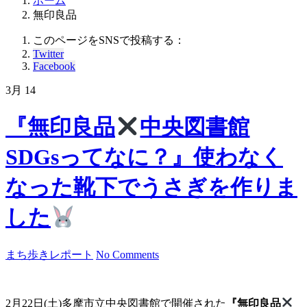
ホーム
無印良品
このページをSNSで投稿する：
Twitter
Facebook
3月
14
『無印良品
中央図書館
SDGsってなに？』使わなく
なった靴下でうさぎを作りま
した
まち歩きレポート
No Comments
2月22日(土)多摩市立中央図書館で開催された
『無印良品