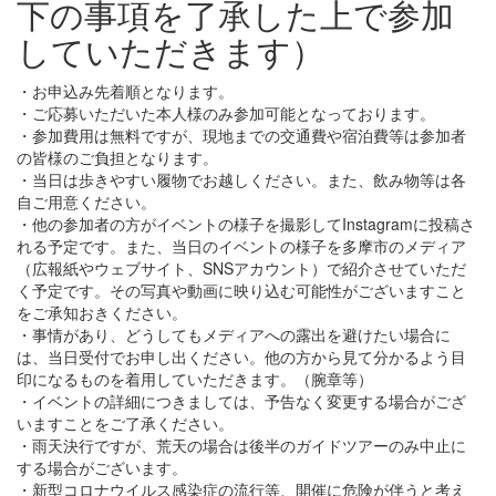
下の事項を了承した上で参加
していただきます）
・お申込み先着順となります。
・ご応募いただいた本人様のみ参加可能となっております。
・参加費用は無料ですが、現地までの交通費や宿泊費等は参加者
の皆様のご負担となります。
・当日は歩きやすい履物でお越しください。また、飲み物等は各
自ご用意ください。
・他の参加者の方がイベントの様子を撮影してInstagramに投稿さ
れる予定です。また、当日のイベントの様子を多摩市のメディア
（広報紙やウェブサイト、SNSアカウント）で紹介させていただ
く予定です。その写真や動画に映り込む可能性がございますこと
をご承知おきください。
・事情があり、どうしてもメディアへの露出を避けたい場合に
は、当日受付でお申し出ください。他の方から見て分かるよう目
印になるものを着用していただきます。（腕章等）
・イベントの詳細につきましては、予告なく変更する場合がござ
いますことをご了承ください。
・雨天決行ですが、荒天の場合は後半のガイドツアーのみ中止に
する場合がございます。
・新型コロナウイルス感染症の流行等、開催に危険が伴うと考え