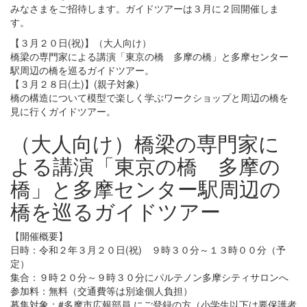
みなさまをご招待します。ガイドツアーは３月に２回開催しま
す。
【３月２０日(祝)】（大人向け）
橋梁の専門家による講演「東京の橋 多摩の橋」と多摩センター
駅周辺の橋を巡るガイドツアー。
【３月２８日(土)】(親子対象)
橋の構造について模型で楽しく学ぶワークショップと周辺の橋を
見に行くガイドツアー。
（大人向け）橋梁の専門家に
よる講演「東京の橋 多摩の
橋」と多摩センター駅周辺の
橋を巡るガイドツアー
【開催概要】
日時：令和２年３月２０日(祝) ９時３０分～１３時００分（予
定）
集合：９時２０分～９時３０分にパルテノン多摩シティサロンへ
参加料：無料（交通費等は別途個人負担）
募集対象：#多摩市広報部員 にご登録の方（小学生以下は要保護者