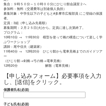
集合：９時５０分～１０時００分にひじり館会議室２へ
参加料：無料（交通費等は別途個人負担）
募集対象：中学生以下の子どもと#多摩市広報部員 にご登録の保護
者。
定員：3組（申し込み先着順）
募集期間：２月２５日(火)から。定員に達し次第終了。
プログラム：
10時10分 → 11時30分 模型を使って橋の構造について楽しく学
ぶワークショップ
講師：尾中信夫（建築家）
11時40分 → 12時20分 ひじり館から電車見橋までのガイドツア
ー
（ひじり館→剣橋→弓の橋→電車見橋）
12時20分 解散（電車見橋）
【申し込みフォーム】必要事項を入力
し、[送信]をクリック。
保護者氏名(必須)
子ども氏名(必須)