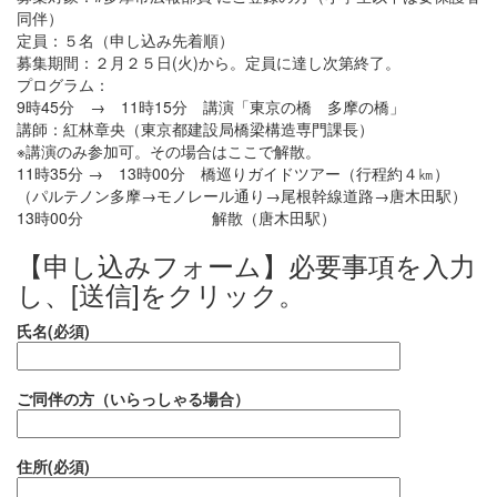
同伴）
定員：５名（申し込み先着順）
募集期間：２月２５日(火)から。定員に達し次第終了。
プログラム：
9時45分 → 11時15分 講演「東京の橋 多摩の橋」
講師：紅林章央（東京都建設局橋梁構造専門課長）
※講演のみ参加可。その場合はここで解散。
11時35分 → 13時00分 橋巡りガイドツアー（行程約４㎞）
（パルテノン多摩→モノレール通り→尾根幹線道路→唐木田駅）
13時00分 解散（唐木田駅）
【申し込みフォーム】必要事項を入力
し、[送信]をクリック。
氏名(必須)
ご同伴の方（いらっしゃる場合）
住所(必須)