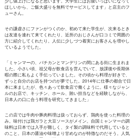
少し値上げになると思います。大学生にはお腹いっぱいになって
ほしいから、ご飯大盛りを無料でサービスしてます」と店主のフ
ューさん。
その謙虚さにファンがつくのか、初めて来た学生が、次来るとき
は友達を連れて来てくれたり、近所のおじさんが口コミで周囲の
方に紹介してくれたり。人伝に少しづつ着実にお客さんを増やし
ているようでした。
「ミャンマーの、バチカンとマンデリンの間にある街に生まれま
した。小さい頃、祖父母が飲食店を営んでいて、放課後や長期休
暇の際に私もよく手伝っていました。その頃から料理が好きで、
ずっと自分のお店を持つのが夢でした。2014年に仕事の都合で日
本に来ましたが、色々あって飲食店で働くように。様々なジャン
ルのお店で、キッチン、ホール、賄い担当などを経験しながら、
日本人の口に合う料理を研究してきました」
この店では牛肉や豚肉料理は扱っておらず、鶏肉を使った料理の
み。味付けは鶏ガラと大豆ソースがメイン。自国ミャンマーの調
味料は日本では入手が難しく、タイ製の調味料で代用していると
のこと。日本の醤油や味噌より甘めなのが特徴なのだそう。人気