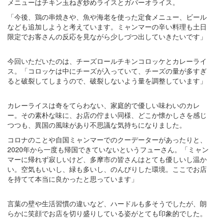
メニューはチキン玉ねぎ炒めライスとガパーオライス。
「今後、鶏の串焼きや、魚や海老を使った定食メニュー、ビール
なども追加しようと考えています。ミャンマーの辛い料理も土日
限定でお客さんの反応を見ながら少しづつ出していきたいです」
今回いただいたのは、チーズロールチキンコロッケとカレーライ
ス。「コロッケは中にチーズが入っていて、チーズの量が多すぎ
ると破裂してしまうので、破裂しないよう量を調整しています」
カレーライスは奇をてらわない、家庭的で優しい味わいのカレ
ー。その素朴な味に、お店の佇まい同様、どこか懐かしさを感じ
つつも、異国の風味があり不思議な気持ちになりました。
コロナのことや自国ミャンマーでのクーデーターがあったりと、
2020年から一度も帰国できていないというフューさん。「ミャン
マーに帰れず寂しいけど、多摩市の皆さんはとても優しいし温か
い。空気もいいし、緑も多いし、のんびりした環境。ここでお店
を持てて本当に良かったと思っています」
言葉の壁や生活習慣の違いなど、ハードルも多そうでしたが、朗
らかに笑顔でお店を切り盛りしている姿がとても印象的でした。