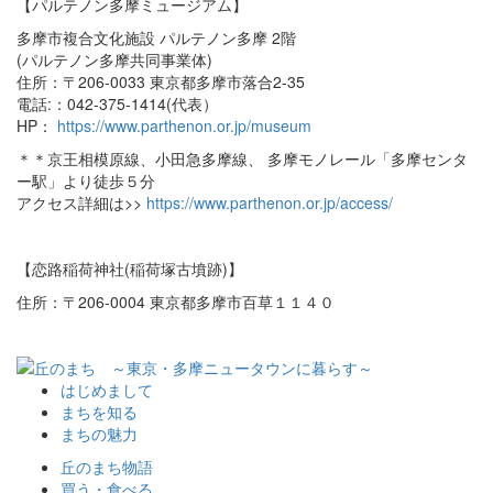
【パルテノン多摩ミュージアム】
多摩市複合文化施設 パルテノン多摩 2階
(パルテノン多摩共同事業体)
住所：〒206-0033 東京都多摩市落合2-35
電話:：042-375-1414(代表）
HP：
https://www.parthenon.or.jp/museum
＊＊京王相模原線、小田急多摩線、 多摩モノレール「多摩センタ
ー駅」より徒歩５分
アクセス詳細は>>
https://www.parthenon.or.jp/access/
【恋路稲荷神社(稲荷塚古墳跡)】
住所：〒206-0004 東京都多摩市百草１１４０
はじめまして
まちを知る
まちの魅力
丘のまち物語
買う・食べる