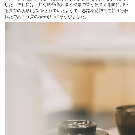
した。神社には、共有膳椀(祝い事や法事で皆が飲食する際に用い
る共有の腕膳)も保管されていたようで、恋路稲荷神社で執り行わ
れたであろう宴の様子が目に浮かびました。