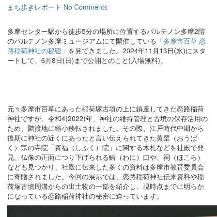
まち歩きレポート
No Comments
多摩センター駅から徒歩5分の場所に位置するパルテノン多摩2階
のパルテノン多摩ミュージアムにて開催している
「多摩市百草 恋
路稲荷神社の秘密」
を見てきました。2024年11月13日(水)にスタ
ートして、6月8日(日)まで公開とのこと(入場無料)。
元々多摩市百草にあった稲荷塚古墳の上に鎮座してきた恋路稲荷
神社ですが、令和4(2022)年、神社の維持管理と古墳の保存活用の
ため、隣接地に縮小移転されました。その際、江戸時代中期から
後期に神社の近くにあったと言い伝えられてきた黄檗（おうば
く）宗の寺院「資福（しふく）院」に関する木札などを社殿で発
見。仏像の正面につり下げられる鰐（わに）口や、祠（ほこら）
なども見つかり、社殿に伝来した多くの資料は多摩市教育委員会
に寄贈されました。今回の展示では、恋路稲荷神社伝来資料や稲
荷塚古墳周溝からの出土物の一部を紹介し、現時点までに明らか
になっている恋路稲荷神社の秘密に迫っています。