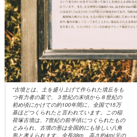
“古墳とは、土を盛り上げて作られた墳丘をも
つ有力者の墓で、３世紀の末頃から８世紀の
初め頃にかけての約100年間に、全国で15万
基ほどつくられたと言われています。この稲
荷塚古墳は、7世紀の前半頃につくられたもの
とみられ、古墳の形は全国的にも珍しい八角
形と考えられます。全長38m、高さ約4m(元の