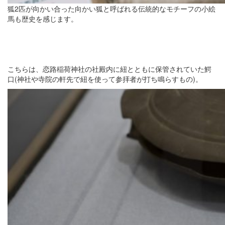
狐2匹が向かい合った向かい狐と呼ばれる伝統的なモチーフの小絵
馬も歴史を感じます。
こちらは、恋路稲荷神社の社殿内に紐とともに保管されていた鰐
口(神社や寺院の軒先で紐を使って参拝者が打ち鳴らすもの)。