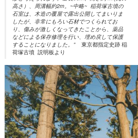
高さ）、周溝幅約2m。~中略~ 稲荷塚古墳の
石室は、木造の覆屋で露出公開してまいりま
したが、非常にもろい石材でつくられてお
り、傷みが激しくなってきたことから、薬品
などによる保存修理を行い、埋め戻して保護
することになりました。”
東京都指定史跡 稲
荷塚古墳 説明板より