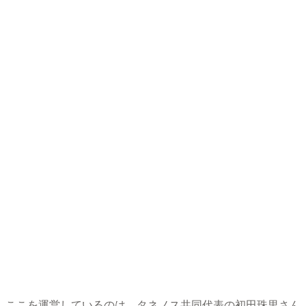
ここを運営しているのは、タネノス共同代表の初田珠里さん