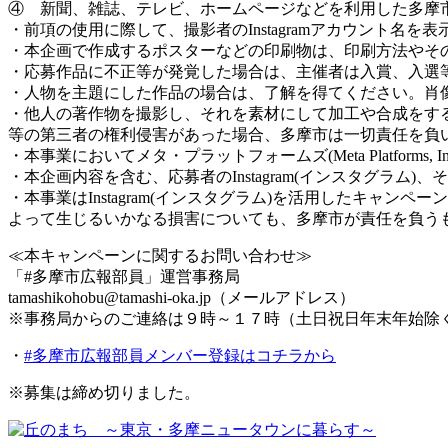
④ 新聞、雑誌、テレビ、ホームページなどを利用した多摩
・前項の使用に際して、撮影者のInstagramアカウント
・本企画で作成するポスターなどの印刷物は、印刷方法やそ
・応募作品に不正等が発覚した場合は、主催者は入賞、入選
・人物を主題にした作品の場合は、了解を得てください。肖
・他人の著作物を撮影し、それを素材にして加工や合成をす
等の第三者の権利侵害があった場合、多摩市は一切責任を負
・本事業においてメタ・プラットフォームズ(Meta Platforms,
・本企画内容を含む、応募者のInstagram(インスタグラ
・本事業はInstagram(インスタグラム)を活用したキャン
よって生じるいかなる損害についても、多摩市が責任を負う
≪本キャンペーンに関するお問い合わせ≫
「#多摩市広報部員」運営事務局
tamashikohobu@tamashi-oka.jp（メールアドレス）
※事務局からのご連絡は９時～１７時（土日祝日年末年始除
・
#多摩市広報部員メンバー登録はコチラから
※
募集は締め切りました。