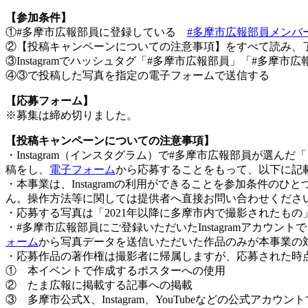
【参加条件】
①#多摩市広報部員に登録している
#多摩市広報部員メンバ
②【投稿キャンペーンについての注意事項】をすべて読み、
③Instagramでハッシュタグ「#多摩市広報部員」「#多摩
④③で投稿した写真を指定の電子フォームで送信する
【応募フォーム】
※
募集は締め切りました。
【投稿キャンペーンについての注意事項】
・Instagram（インスタグラム）で#多摩市広報部員が選
稿をし、
電子フォーム
から応募することをもって、以下に記
・本事業は、Instagramの利用ができることを参加条件の
ん。操作方法等に関しては提供者へ直接お問い合わせくださ
・応募する写真は「2021年以降に多摩市内で撮影されたもの
・#多摩市広報部員にご登録いただいたInstagramアカウ
ォーム
から写真データを送信いただいた作品のみが本事業の
・応募作品の著作権は撮影者に帰属しますが、応募された時
① 本イベントで作成するポスターへの使用
② たま広報に掲載する記事への掲載
③ 多摩市公式X、Instagram、YouTubeなどの公式アカウン