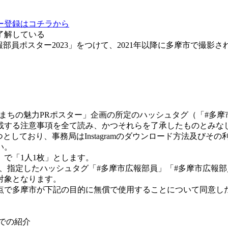
ー登録はコチラから
了解している
市広報部員ポスター2023」をつけて、2021年以降に多摩市で撮影
んだ「まちの魅力PRポスター」企画の所定のハッシュタグ（「#多
載する注意事項を全て読み、かつそれらを了承したものとみな
ひとつとしており、事務局はInstagramのダウンロード方法及
い。
」で「1人1枚」とします。
ントで、指定したハッシュタグ「#多摩市広報部員」「#多摩市広報
対象となります。
点で多摩市が下記の目的に無償で使用することについて同意し
トでの紹介