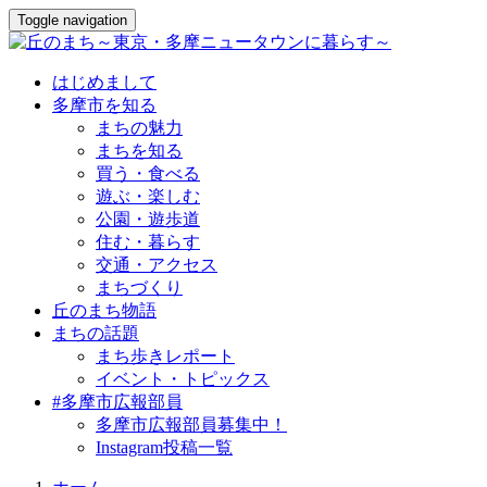
Toggle navigation
はじめまして
多摩市を知る
まちの魅力
まちを知る
買う・食べる
遊ぶ・楽しむ
公園・遊歩道
住む・暮らす
交通・アクセス
まちづくり
丘のまち物語
まちの話題
まち歩きレポート
イベント・トピックス
#多摩市広報部員
多摩市広報部員募集中！
Instagram投稿一覧