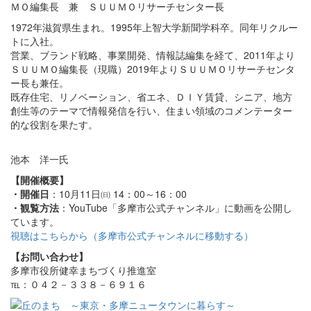
ＭＯ編集長 兼 ＳＵＵＭＯリサーチセンター長
1972年滋賀県生まれ。1995年上智大学新聞学科卒。同年リクルー
トに入社。
営業、ブランド戦略、事業開発、情報誌編集を経て、2011年より
ＳＵＵＭＯ編集長（現職）2019年よりＳＵＵＭＯリサーチセンタ
ー長も兼任。
既存住宅、リノベーション、省エネ、ＤＩＹ賃貸、シニア、地方
創生等のテーマで情報発信を行い、住まい領域のコメンテーター
的な役割を果たす。
池本 洋一氏
【開催概要】
・開催日
：10月11日㈰ 14：00～16：00
・観覧方法
：YouTube「多摩市公式チャンネル」に動画を公開し
ています。
視聴はこちらから（多摩市公式チャンネルに移動する）
【お問い合わせ】
多摩市役所健幸まちづくり推進室
℡：０４２－３３８－６９１６