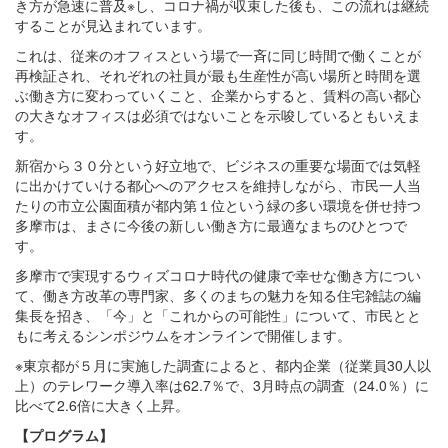
き方が急速に普及※し、コロナ禍が収束した後も、この流れは継続
することが見込まれています。
これは、従来のオフィスという場で一斉に同じ時間で働くことが
再検証され、それぞれの社員が最も生産性が高い場所と時間を選
ぶ働き方に変わっていくこと、企業からすると、賃料の高い都心
の大きなオフィスは必須ではないことを示唆しているともいえま
す。
新宿から３０分という好立地で、ビジネスの重要な場面では気軽
に出かけていける都心へのアクセスを維持しながら、市民一人当
たりの市立公園面積が都内第１位という緑の多い環境を併せ持つ
多摩市は、まさに今後の新しい働き方に最適なまちのひとつで
す。
多摩市で実現するウィズコロナ時代の健康で幸せな働き方につい
て、働き方改革の専門家、多くのまちの魅力を知る住宅雑誌の編
集長を招き、「今」と「これからの可能性」について、市民とと
もに考えるシンポジウムをオンラインで開催します。
※東京都が５月に実施した調査によると、都内企業（従業員30人以
上）のテレワーク導入率は62.7％で、3月時点の調査（24.0％）に
比べて2.6倍に大きく上昇。
【プログラム】