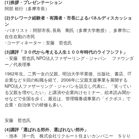
(1)挨拶・プレゼンテーション
阿部 裕行（多摩市長）
(2)テレワーク経験者・有識者・市長によるパネルディスカッショ
ン
･パネリスト：阿部市長､長島 剛氏（多摩大学教授）、多摩市に
在住在勤の市民
･コーディネーター：安藤 哲也氏
(3)講評「３０代から考える人生１００年時代のライフシフト」
・安藤 哲也氏 NPO法人ファザーリング・ジャパン ファウンダ
ー／代表理事
1962年生。二男一女の父親。明治大学卒業後、出版社、書店、IT
企業など９回の転職を経て、2006年に父親支援事業を展開する
NPO法人ファザーリング・ジャパンを設立し代表に。「笑ってい
る父親を増やしたい」と講演や企業向けセミナー、絵本読み聞か
せなどで全国を歩く。最近は、管理職養成事業の「イクボス」で
企業・自治体での研修も多い。
安藤 哲也氏
(4)講評「選ばれる郊外、選ばれない郊外」
・池本 洋一氏 株式会社リクルート住まいカンパニー ＳＵＵ