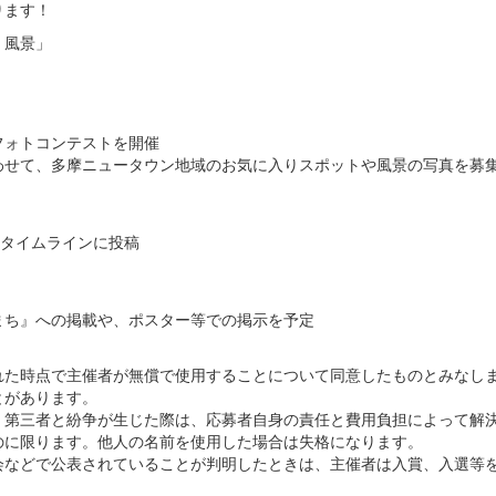
ります！
・風景」
フォトコンテストを開催
わせて、多摩ニュータウン地域のお気に入りスポットや風景の写真を募
身のタイムラインに投稿
まち』への掲載や、ポスター等での掲示を予定
れた時点で主催者が無償で使用することについて同意したものとみなし
とがあります。
、第三者と紛争が生じた際は、応募者自身の責任と費用負担によって解
のに限ります。他人の名前を使用した場合は失格になります。
会などで公表されていることが判明したときは、主催者は入賞、入選等