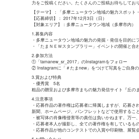
力をご投稿ください。たくさんのご投稿お待ちしてお
【テーマ】：「多摩ニュータウン地域の魅力スポット
【応募締切】： 2017年12月3日（日）
【対象エリア】：多摩ニュータウン地域（多摩市内）
1.募集内容
・多摩ニュータウン地域の魅力の発掘・発信を目的に
・「たまＮＥＷスタンプラリー」イベントの開催と合
2.参加方法
①「tamanew_sr_2017」のInstagramをフォロー
② Instagramに「＃たまnew」をつけて写真をご自
3.賞および特典
・優秀賞 5名
粗品の贈呈および多摩市まちの魅力発信サイト『丘の
4.注意事項
・応募作品の著作権は応募者に帰属しますが、応募さ
新聞、ホームページ、パンフレットなどで使用するこ
・被写体の肖像権侵害等の責任は負いかねます。万一
・応募者本人が撮影し、全ての著作権を有しているも
・応募作品が他のコンテストでの入賞や印刷物、展覧