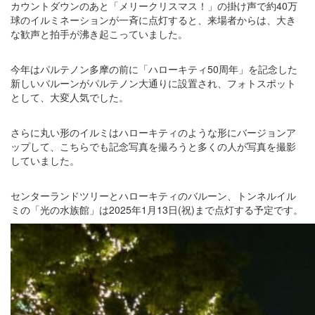
カウントダウンのあと「メリークリスマス！」の掛け声で約40万
球のイルミネーションが一斉に点灯すると、来場者からは、大き
な歓声と拍手が沸き起こっていました。
今年はパルテノン多摩の前に「ハローキティ50周年」を記念した
新しいバルーンがパルテノン大通りに設置され、フォトスポット
として、大変人気でした。
さらに丸い形のイルミはハローキティのような形にバージョンア
ップして、こちらでも記念写真を撮ろうと多くの人が写真を撮影
していました。
センターランドツリーとハローキティのバルーン、トンネルイル
ミの「光の水族館」は2025年1月13日(祝)まで点灯する予定です。