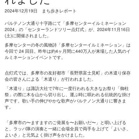
2024年12月19日
まち歩きレポート
パルテノン大通り十字路にて「多摩センターイルミネーション
2024」の「センターランドツリー点灯式」が、2024年11月16日
(土)に開催されました。
多摩センターの冬の風物詩「多摩センターイルミネーション」は
今回で 24 回目。昨年は約4ヶ月間に440万人が来場した人気のイ
ルミネーションイベントです。
点灯式では、多摩市の友好都市「長野県富士見町」の木遣り保存
会の皆さんによる「木遣り」が行われました。
「木遣り」は諏訪大社で7年に一度行われる大きなお祭り「御柱
祭」の際に木を山から切り出し、運ぶ時に唄われる伝統的な掛け
声です。歌い手の伸びやかな歌声がパルテノン大通りに響きま
す。
「多摩市の〜ますますのご発展を〜お願いだ〜」と唄い上げる
と、ラッパ隊の演奏と一緒に会場全員で両手を上げて「よいさ、
よいさ」と元気よく掛け声をかけました。