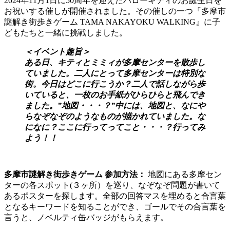
2024年11月1日に50周年を迎えたハローキティのお誕生日を
お祝いする催しが開催されました。その催しの一つ『多摩市
謎解き街歩きゲーム TAMA NAKAYOKU WALKING』に子
どもたちと一緒に挑戦しました。
＜イベント趣旨＞
ある日、キティとミミィが多摩センターを散歩し
ていました。二人にとって多摩センターは特別な
街。今日はどこに行こうか？二人で話しながら歩
いていると、
一枚のお手紙がひらひらと飛んでき
ました。”地図・・・？”中には、地図と、なにや
らなぞなぞのようなものが描かれていました。な
になに？ここに行ってってこと・・・？行ってみ
よう！！
多摩市謎解き街歩きゲーム 参加方法：
地図にある多摩セン
ターの各スポット(３ヶ所）を巡り、なぞなぞ問題が書いて
あるポスターを探します。全部の回答マスを埋めると合言葉
となるキーワードを知ることができ、ゴールでその合言葉を
言うと、ノベルティ缶バッジがもらえます。