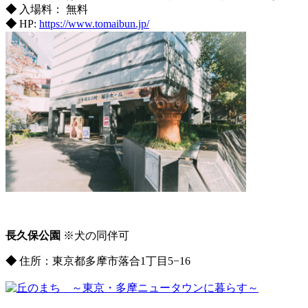
◆
入場料： 無料
◆
HP:
https://www.tomaibun.jp/
長久保公園
※犬の同伴可
◆
住所：東京都多摩市落合1丁目5−16