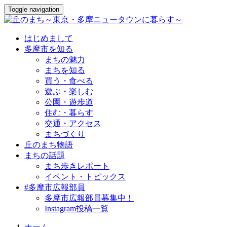
Toggle navigation
はじめまして
多摩市を知る
まちの魅力
まちを知る
買う・食べる
遊ぶ・楽しむ
公園・遊歩道
住む・暮らす
交通・アクセス
まちづくり
丘のまち物語
まちの話題
まち歩きレポート
イベント・トピックス
#多摩市広報部員
多摩市広報部員募集中！
Instagram投稿一覧